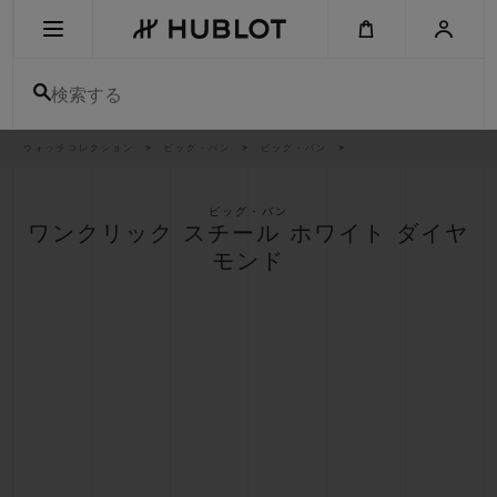
Skip
to
main
content
検索する
パ
ウォッチコレクション
ビッグ・バン
ビッグ・バン
最近の検索
ン
く
ず
リ
最近の検索はありません
ス
ビッグ・バン
ト
ワンクリック スチール ホワイト ダイヤ
新作
モンド