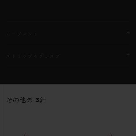
ムーブメント
ストラップ＆クラスプ
ムーブメント
HUB1120 自動巻きムーブメント
ストラップ
パワーリザーブ
ホワイトのストラクチャードラバー（ライン入り）ストラップ
40時間
その他の 3針
クラスプ
ステンレススチール