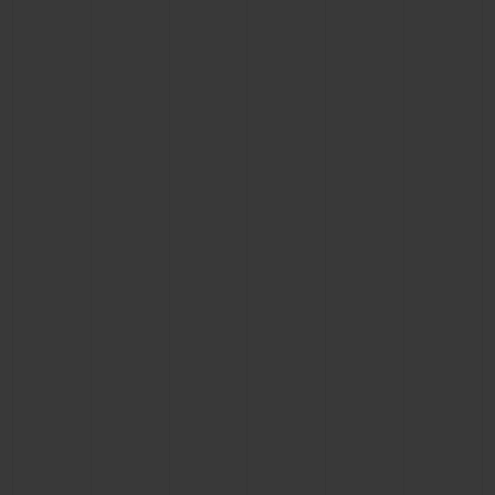
ビッグ・バン
ビッグ・バン
スピリット オブ ビ
バン
サマー マルチカラーセラ
ピーチセラミック
エッセンシャル 
ミック
オンライン限
特別なサービス
5＋5年保証
ウブロティスタと延長保証
配送日数
送料＆返品無料
安全な決済
ギフトポーチ