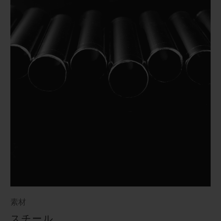
素材
スチール