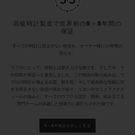
高級時計製造で世界初の5＋5年間の
保証
すべての時計に揺るぎない自信を。オーナー様に10年間の
安心を。
ウブロにとって、信頼とは築き上げる物です。そして今、そ
の信頼が保証へと進化しました。この独自の取り組みは、ウ
ブロの時計が備える品質、耐久性、そして総合的な性能に対
する揺るぎない自信の表れであり、ニヨンのマニュファクチ
ュールの強みと、すべてのウブロを設計、開発、組み立てる
専門チームの卓越した技術力に裏打ちされた物です。
5＋5年保証を詳しく見る