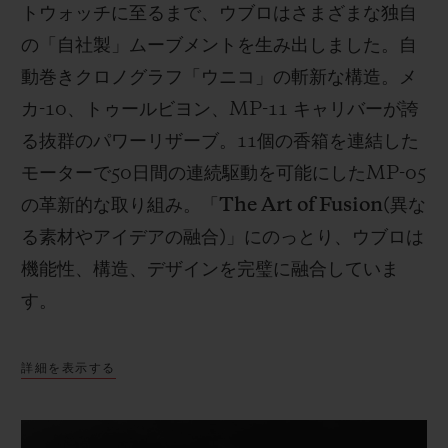
トウォッチに至るまで、ウブロはさまざまな独自
の「自社製」ムーブメントを生み出しました。自
動巻きクロノグラフ「ウニコ」の斬新な構造。メ
カ
-10
、トゥールビヨン、
MP-11
キャリバーが誇
る抜群のパワーリザーブ。
11
個の香箱を連結した
モーターで
50
日間の連続駆動を可能にした
MP-05
の革新的な取り組み。「
The Art of Fusion(
異な
る素材やアイデアの融合
)
」にのっとり、ウブロは
機能性、構造、デザインを完璧に融合していま
す。
詳細を表示する