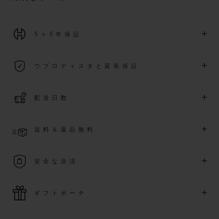
+
5＋5年保証
2026年1月1日以降に購入された全ての時計には、5年間の国
+
ウブロティスタと延長保証
際保証が適用されます。
詳細を表示する
「ウブロティスタ」コミュニティに参加する
事で
、
2026
年
1
+
配送日数
月
1
日以降に購入された時計を対象に、保証を
さら
に5
年間延
長できます
(
条件あり
)
。また、メンバー限定のイベントにも
ご入金確認後、2～6営業日以内に配送予定です。在庫状況に
アクセス可能になります。
+
送料＆返品無料
より異なる場合がございます
詳細を表示する
送料は無料となり、返品も簡単な手続きのみで無料となりま
+
安全な決済
す
最新の決済技術をご利用ください。オンラインでのすべての
+
ギフトポーチ
ご購入は迅速で安全に処理され、お客様の個人情報は確実に
保護されます。
ウブロの無料ギフトポーチでお買い物をより特別なものにし