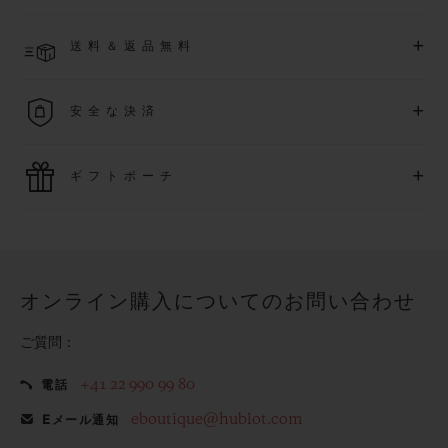
長できます
(
条件あり
)
。また、メンバー限定のイベントにも
ご入金確認後、4～8営業日以内に配送予定です。在庫状況に
アクセス可能になります。
+
送料＆返品無料
より異なる場合がございます
詳細を表示する
送料は無料となり、返品も簡単な手続きのみで無料となりま
+
安全な決済
す
最新の決済技術をご利用ください。オンラインでのすべての
+
ギフトポーチ
ご購入は迅速で安全に処理され、お客様の個人情報は確実に
保護されます。
ウブロの無料ギフトポーチでお買い物をより特別なものにし
てみませんか？
オンライン購入についてのお問い合わせ
ご質問：
+41 22 990 99 80
電話
eboutique@hublot.com
Eメール通知