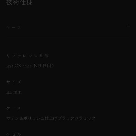
技術仕様
ケース
リファレンス番号
421.CX.1140.NR.RLD
サイズ
44 mm
ケース
サテン＆ポリッシュ仕上げブラックセラミック
ベゼル