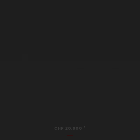
•
CHF 20,900