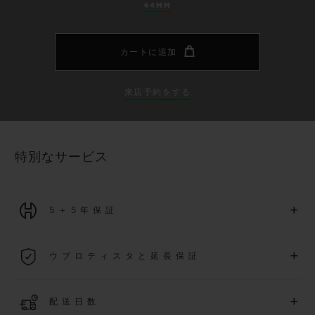
44MM
カートに追加
来店予約をする
特別なサービス
+
5＋5年保証
2026年1月1日以降に購入された全ての時計には、5年間の国
+
ウブロティスタと延長保証
際保証が適用されます。
詳細を表示する
「ウブロティスタ」コミュニティに参加する
事で
、
2026
年
1
+
配送日数
月
1
日以降に購入された時計を対象に、保証を
さら
に5
年間延