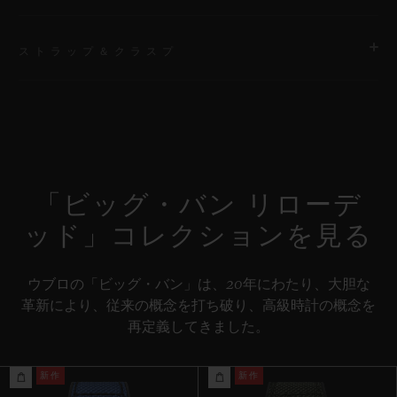
ストラップ＆クラスプ
ムーブメント
HUB1280 ウニコ マニュファクチュール 自動巻きクロノグラフ
コラムホイール式フライバック ムーブメント
ストラップ
特別な「H」ステッチが施されたファブリック＆ブラックラバー
パワーリザーブ
ストラップ / 付属ストラップ：ブラックのストラクチャードライ
約72時間
「ビッグ・バン リローデ
ン入りラバーストラップ
ッド」コレクションを見る
クラスプ
ブラックセラミック＆チタニウム（ブラックコーティング）
ウブロの「ビッグ・バン」は、20年にわたり、大胆な
革新により、従来の概念を打ち破り、高級時計の概念を
再定義してきました。
新作
新作