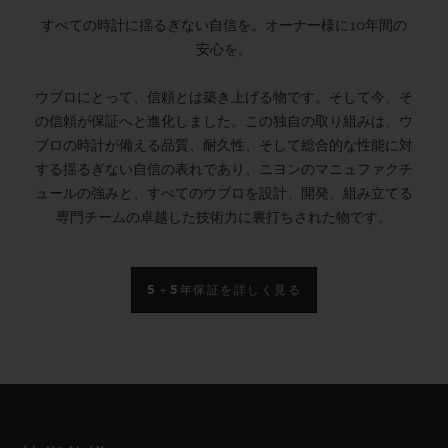
すべての時計に揺るぎない自信を。オーナー様に10年間の
安心を。
ウブロにとって、信頼とは築き上げる物です。そして今、そ
の信頼が保証へと進化しました。この独自の取り組みは、ウ
ブロの時計が備える品質、耐久性、そして総合的な性能に対
する揺るぎない自信の表れであり、ニヨンのマニュファクチ
ュールの強みと、すべてのウブロを設計、開発、組み立てる
専門チームの卓越した技術力に裏打ちされた物です。
5＋5年保証を詳しく見る