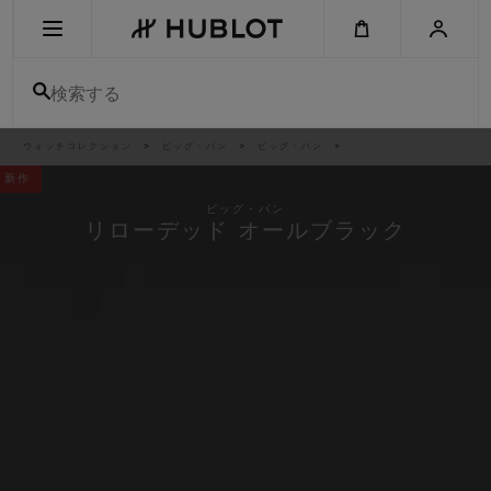
Skip
to
main
content
検索する
パ
ウォッチコレクション
ビッグ・バン
ビッグ・バン
最近の検索
ン
く
新作
ず
リ
最近の検索はありません
ス
ビッグ・バン
ト
リローデッド オールブラック
新作