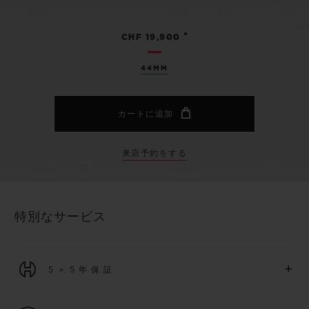
•
CHF 19,900
44MM
カートに追加
来店予約をする
特別なサービス
+
5＋5年保証
2026年1月1日以降に購入された全ての時計には、5年間の国