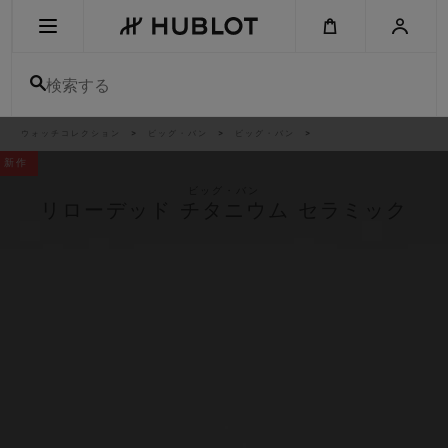
Skip
to
main
content
検索する
パ
ウォッチコレクション
ビッグ・バン
ビッグ・バン
最近の検索
ン
く
新作
ず
リ
最近の検索はありません
ス
ビッグ・バン
ト
リローデッド チタニウム セラミック
新作