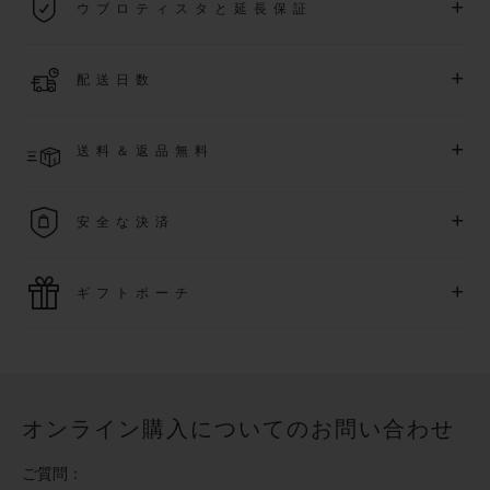
+
ウブロティスタと延長保証
際保証が適用されます。
詳細を表示する
「ウブロティスタ」コミュニティに参加する
事で
、
2026
年
1
+
配送日数
月
1
日以降に購入された時計を対象に、保証を
さら
に5
年間延
長できます
(
条件あり
)
。また、メンバー限定のイベントにも
ご入金確認後、4～8営業日以内に配送予定です。在庫状況に
アクセス可能になります。
+
送料＆返品無料
より異なる場合がございます
詳細を表示する
送料は無料となり、返品も簡単な手続きのみで無料となりま
+
安全な決済
す
最新の決済技術をご利用ください。オンラインでのすべての
+
ギフトポーチ
ご購入は迅速で安全に処理され、お客様の個人情報は確実に
保護されます。
ウブロの無料ギフトポーチでお買い物をより特別なものにし
てみませんか？
オンライン購入についてのお問い合わせ
ご質問：