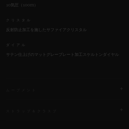
10気圧（100m）
クリスタル
反射防止加工を施したサファイアクリスタル
ダイアル
サテン仕上げのマットグレープレート加工スケルトンダイヤル
ムーブメント
ストラップ＆クラスプ
ムーブメント
HUB1280 ウニコ マニュファクチュール 自動巻きクロノグラフ