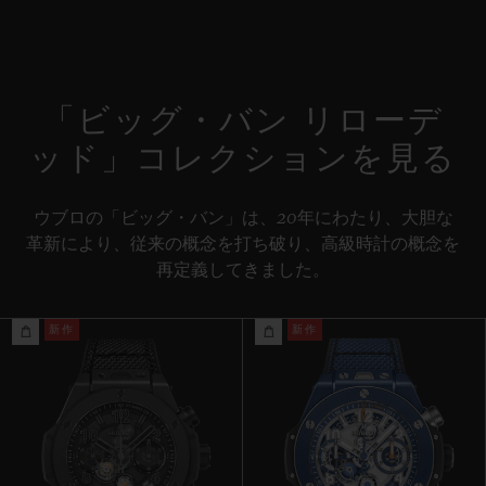
コラムホイール式フライバック ムーブメント
ストラップ
特別な「H」ステッチが施されたファブリック＆ブラックラバー
パワーリザーブ
ストラップ / 付属ストラップ：ブラックのストラクチャードライ
約72時間
「ビッグ・バン リローデ
ン入りラバーストラップ
ッド」コレクションを見る
クラスプ
ブラックセラミック＆チタニウム
ウブロの「ビッグ・バン」は、20年にわたり、大胆な
革新により、従来の概念を打ち破り、高級時計の概念を
再定義してきました。
新作
新作