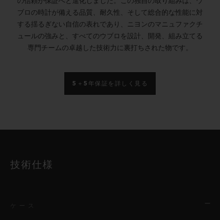
の信頼が保証へと進化しました。この独自の取り組みは、ウ
ブロの時計が備える品質、耐久性、そして総合的な性能に対
する揺るぎない自信の表れであり、ニヨンのマニュファクチ
ュールの強みと、すべてのウブロを設計、開発、組み立てる
専門チームの卓越した技術力に裏打ちされた物です。
5＋5年保証を詳しく見る
技術仕様
ケース