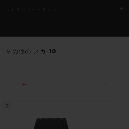
ストラップ＆クラスプ
ムーブメント
HUB1233 マニュファクチュール手巻き スケルトン パワーリザ
ーブ ムーブメント
ストラップ
ブラックストラクチャードラバー（ライン入り）ストラップ
パワーリザーブ
その他の メカ‐10
10日間
クラスプ
18Kキングゴールド＆チタニウム（ブラックコーティング）