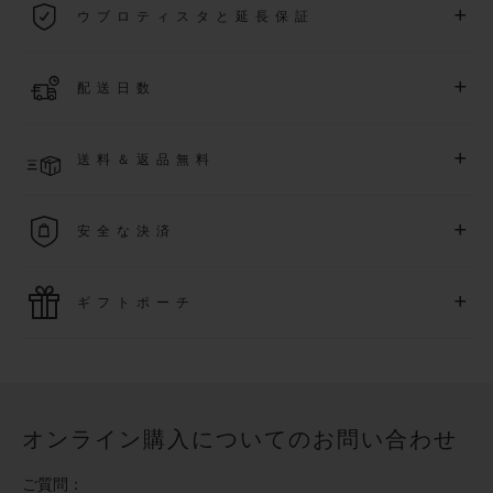
+
ウブロティスタと延長保証
際保証が適用されます。
詳細を表示する
「ウブロティスタ」コミュニティに参加する
事で
、
2026
年
1
+
配送日数
月
1
日以降に購入された時計を対象に、保証を
さら
に5
年間延
長できます
(
条件あり
)
。また、メンバー限定のイベントにも
ご入金確認後、4～8営業日以内に配送予定です。在庫状況に
アクセス可能になります。
+
送料＆返品無料
より異なる場合がございます
詳細を表示する
送料は無料となり、返品も簡単な手続きのみで無料となりま
+
安全な決済
す
最新の決済技術をご利用ください。オンラインでのすべての
+
ギフトポーチ
ご購入は迅速で安全に処理され、お客様の個人情報は確実に
保護されます。
ウブロの無料ギフトポーチでお買い物をより特別なものにし
てみませんか？
オンライン購入についてのお問い合わせ
ご質問：