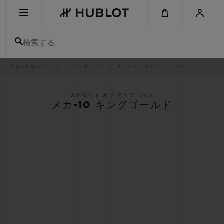
Skip
to
main
content
検索する
パ
ウォッチコレクション
ビッグ・バン
スピリット オブ ビッグ・バン
最近の検索
ン
く
ず
リ
最近の検索はありません
ス
スピリット オブ ビッグ・バン
ト
メカ-10 キングゴールド
新作