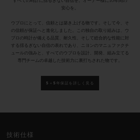
すべての時計に揺るぎない自信を。オーナー様に10年間の
安心を。
ウブロにとって、信頼とは築き上げる物です。そして今、そ
の信頼が保証へと進化しました。この独自の取り組みは、ウ
ブロの時計が備える品質、耐久性、そして総合的な性能に対
する揺るぎない自信の表れであり、ニヨンのマニュファクチ
ュールの強みと、すべてのウブロを設計、開発、組み立てる
専門チームの卓越した技術力に裏打ちされた物です。
5＋5年保証を詳しく見る
技術仕様