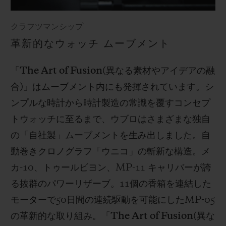
クラフツマンシップ
革新的なウォッチ ムーブメント
「
The Art of Fusion(
異なる素材やアイデアの融
合
)
」はムーブメント内にも発揮されています。シ
ンプルな時計から時計製造の常識を覆すコンセプ
トウォッチに至るまで、ウブロはさまざまな独自
の「自社製」ムーブメントを生み出しました。自
動巻きクロノグラフ「ウニコ」の斬新な構造。メ
カ
-10
、トゥールビヨン、
MP-11
キャリバーが誇
る抜群のパワーリザーブ。
11
個の香箱を連結した
モーターで
50
日間の連続駆動を可能にした
MP-05
の革新的な取り組み。「
The Art of Fusion(
異な