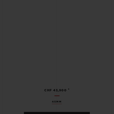
•
CHF 43,900
45MM