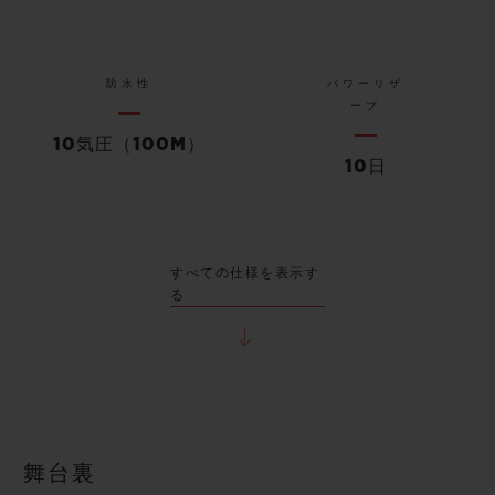
防水性
パワーリザ
ーブ
10気圧（100M）
10日
すべての仕様を表示す
る
舞台裏