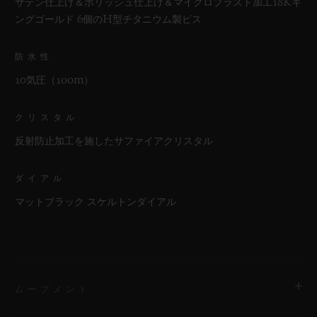
サテン仕上げ＆ポリッシュ仕上げ＆マイクロブラスト加工18Kキ
ングゴールド 6個のH型チタニウム製ビス
防水性
10気圧（100m）
クリスタル
反射防止加工を施したサファイアクリスタル
ダイアル
マットブラック スケルトンダイアル
ムーブメント