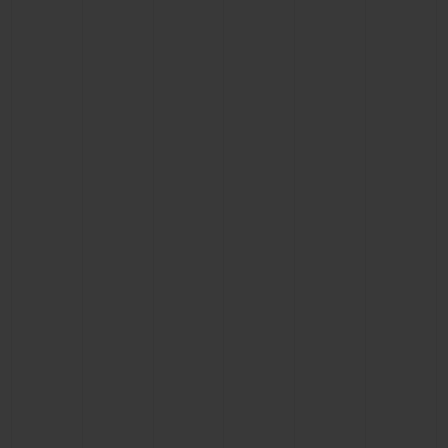
ビッグ・バン
ビッグ・バン
スピリット オブ ビ
バン
サマー マルチカラーセラ
ピーチセラミック
エッセンシャル 
ミック
オンライン限
特別なサービス
5＋5年保証
ウブロティスタと延長保証
配送日数
送料＆返品無料
安全な決済
ギフトポーチ