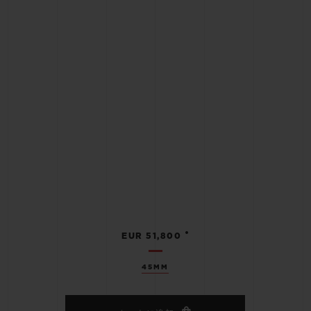
•
EUR 51,800
45MM