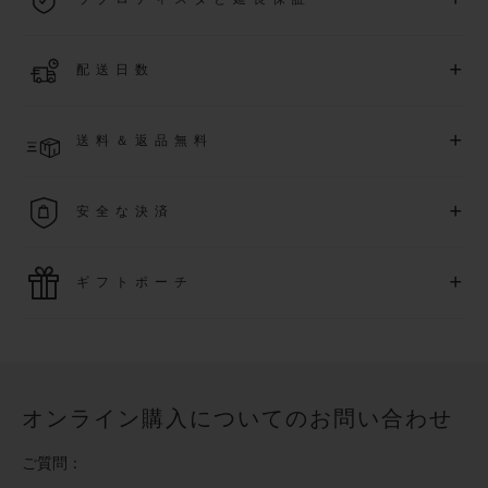
際保証が適用されます。
詳細を表示する
「ウブロティスタ」コミュニティに参加する
事で
、
2026
年
1
+
配送日数
月
1
日以降に購入された時計を対象に、保証を
さら
に5
年間延
長できます
(
条件あり
)
。また、メンバー限定のイベントにも
ご入金確認後、2～5営業日以内に配送予定です。在庫状況に
アクセス可能になります。
+
送料＆返品無料
より異なる場合がございます
詳細を表示する
送料は無料となり、返品も簡単な手続きのみで無料となりま
+
安全な決済
す
最新の決済技術をご利用ください。オンラインでのすべての
+
ギフトポーチ
ご購入は迅速で安全に処理され、お客様の個人情報は確実に
保護されます。
ウブロの無料ギフトポーチでお買い物をより特別なものにし
てみませんか？
オンライン購入についてのお問い合わせ
ご質問：