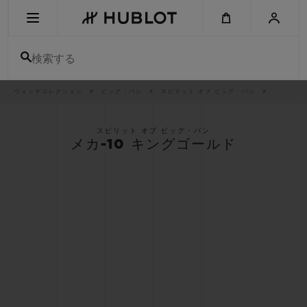
Skip
to
main
content
検索する
パ
ウォッチコレクション
ビッグ・バン
スピリット オブ ビッグ・バン
最近の検索
ン
く
ず
リ
最近の検索はありません
ス
スピリット オブ ビッグ・バン
ト
メカ-10 キングゴールド
新作