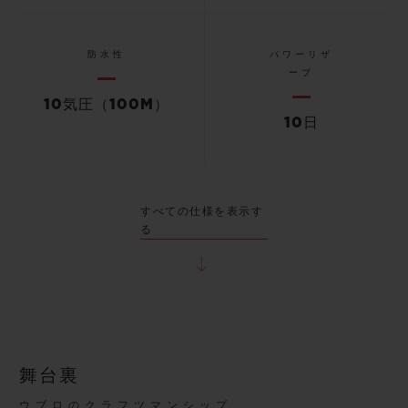
防水性
パワーリザ
ーブ
10気圧（100M）
10日
すべての仕様を表示す
る
舞台裏
ウブロのクラフツマンシップ