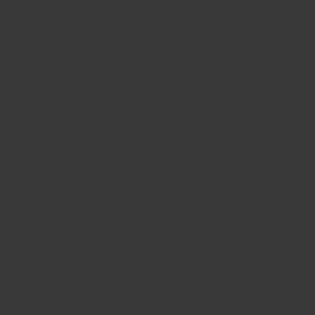
ビッグ・バン
ビッグ・バン
スピリット オブ ビ
バン
サマー マルチカラーセラ
ピーチセラミック
エッセンシャル 
ミック
オンライン限
特別なサービス
5＋5年保証
ウブロティスタと延長保証
配送日数
送料＆返品無料
安全な決済
ギフトポーチ