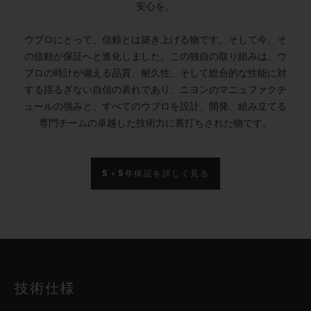
安心を。
ウブロにとって、信頼とは築き上げる物です。そして今、そ
の信頼が保証へと進化しました。この独自の取り組みは、ウ
ブロの時計が備える品質、耐久性、そして総合的な性能に対
する揺るぎない自信の表れであり、ニヨンのマニュファクチ
ュールの強みと、すべてのウブロを設計、開発、組み立てる
専門チームの卓越した技術力に裏打ちされた物です。
5＋5年保証を詳しく見る
技術仕様