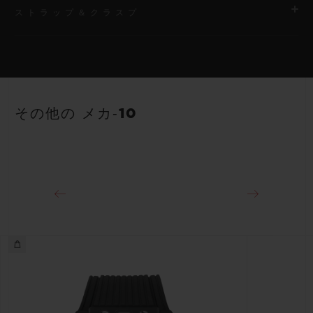
ストラップ＆クラスプ
ムーブメント
HUB1233 マニュファクチュール手巻き スケルトン パワーリザ
ーブ ムーブメント
ストラップ
ブラックストラクチャードラバー（ライン入り）ストラップ
パワーリザーブ
その他の メカ‐10
10日間
クラスプ
18Kキングゴールド＆チタニウム（ブラックコーティング）