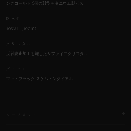
ングゴールド 6個のH型チタニウム製ビス
防水性
10気圧（100m）
クリスタル
反射防止加工を施したサファイアクリスタル
ダイアル
マットブラック スケルトンダイアル
ムーブメント