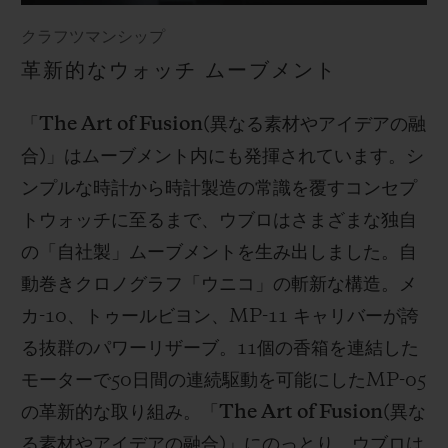
クラフツマンシップ
革新的なウォッチ ムーブメント
「
The Art of Fusion(
異なる素材やアイデアの融
合
)
」はムーブメント内にも発揮されています。シ
ンプルな時計から時計製造の常識を覆すコンセプ
トウォッチに至るまで、ウブロはさまざまな独自
の「自社製」ムーブメントを生み出しました。自
動巻きクロノグラフ「ウニコ」の斬新な構造。メ
カ
-10
、トゥールビヨン、
MP-11
キャリバーが誇
る抜群のパワーリザーブ。
11
個の香箱を連結した
モーターで
50
日間の連続駆動を可能にした
MP-05
の革新的な取り組み。「
The Art of Fusion(
異な
る素材やアイデアの融合
)
」にのっとり、ウブロは