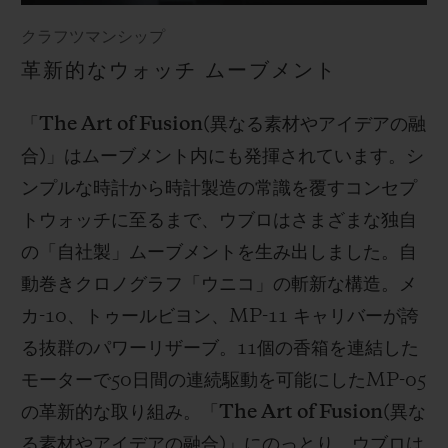
クラフツマンシップ
革新的なウォッチ ムーブメント
「
The Art of Fusion(
異なる素材やアイデアの融
合
)
」はムーブメント内にも発揮されています。シ
ンプルな時計から時計製造の常識を覆すコンセプ
トウォッチに至るまで、ウブロはさまざまな独自
の「自社製」ムーブメントを生み出しました。自
動巻きクロノグラフ「ウニコ」の斬新な構造。メ
カ
-10
、トゥールビヨン、
MP-11
キャリバーが誇
る抜群のパワーリザーブ。
11
個の香箱を連結した
モーターで
50
日間の連続駆動を可能にした
MP-05
の革新的な取り組み。「
The Art of Fusion(
異な
る素材やアイデアの融合
)
」にのっとり、ウブロは