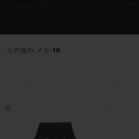
ストラップ＆クラスプ
ムーブメント
HUB1233 マニュファクチュール手巻き スケルトン パワーリザ
ーブ ムーブメント
ストラップ
ブラックストラクチャードラバー（ライン入り）ストラップ
パワーリザーブ
その他の メカ‐10
10日間
クラスプ
チタニウム