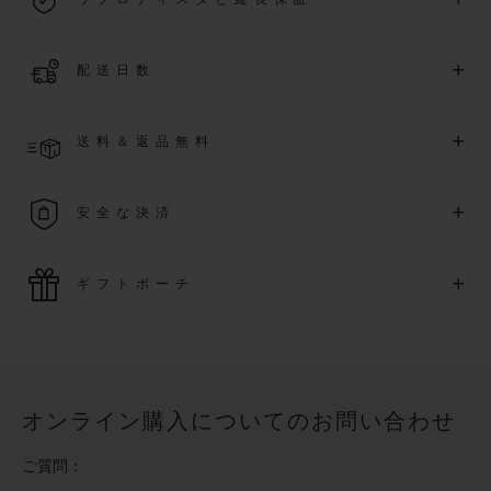
際保証が適用されます。
詳細を表示する
「ウブロティスタ」コミュニティに参加する
事で
、
2026
年
1
+
配送日数
月
1
日以降に購入された時計を対象に、保証を
さら
に5
年間延
長できます
(
条件あり
)
。また、メンバー限定のイベントにも
ご入金確認後、2～5営業日以内に配送予定です。在庫状況に
アクセス可能になります。
+
送料＆返品無料
より異なる場合がございます
詳細を表示する
送料は無料となり、返品も簡単な手続きのみで無料となりま
+
安全な決済
す
最新の決済技術をご利用ください。オンラインでのすべての
+
ギフトポーチ
ご購入は迅速で安全に処理され、お客様の個人情報は確実に
保護されます。
ウブロの無料ギフトポーチでお買い物をより特別なものにし
てみませんか？
オンライン購入についてのお問い合わせ
ご質問：