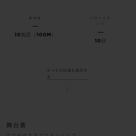
防水性
パワーリザ
ーブ
10気圧（100M）
10日
すべての仕様を表示す
る
舞台裏
ウブロのクラフツマンシップ