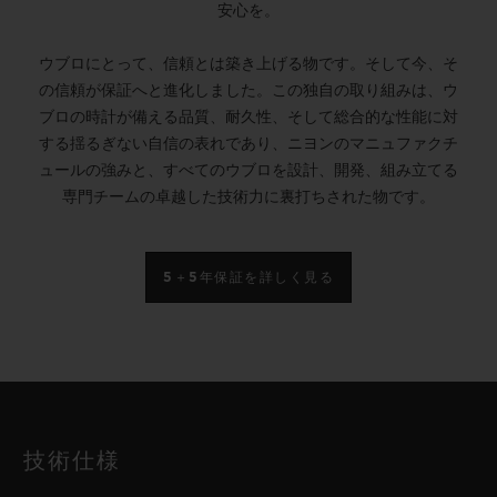
安心を。
ウブロにとって、信頼とは築き上げる物です。そして今、そ
の信頼が保証へと進化しました。この独自の取り組みは、ウ
ブロの時計が備える品質、耐久性、そして総合的な性能に対
する揺るぎない自信の表れであり、ニヨンのマニュファクチ
ュールの強みと、すべてのウブロを設計、開発、組み立てる
専門チームの卓越した技術力に裏打ちされた物です。
5＋5年保証を詳しく見る
技術仕様