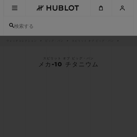
Skip
to
main
content
検索する
パ
ウォッチコレクション
ビッグ・バン
スピリット オブ ビッグ・バン
最近の検索
ン
く
ず
リ
最近の検索はありません
ス
スピリット オブ ビッグ・バン
ト
メカ-10 チタニウム
新作