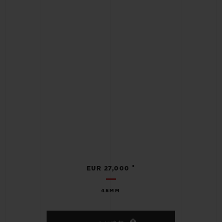
•
EUR 27,000
45MM