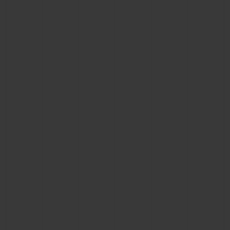
ビッグ・バン
ビッグ・バン
スピリット オブ ビ
バン
サマー マルチカラーセラ
ピーチセラミック
エッセンシャル 
ミック
オンライン限
特別なサービス
5＋5年保証
ウブロティスタと延長保証
配送日数
送料＆返品無料
安全な決済
ギフトポーチ