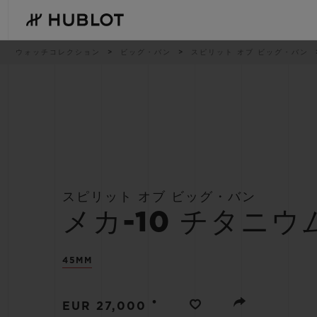
Skip
to
main
content
パ
ウォッチコレクション
ビッグ・バン
スピリット オブ ビッグ・バン
ン
く
ず
リ
ス
ト
最近の検索
新作
最近の検索はありません
スピリット オブ ビッグ・バン
メカ-10 チタニウ
45MM
•
EUR 27,000