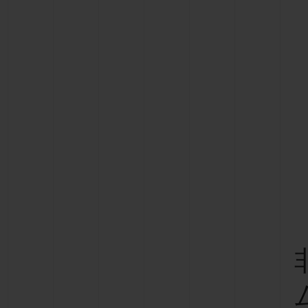
ビッグ・バン
サマー マルチカラーセラミ
ック
特別なサービス
5＋5年保証
ウブロティス
保証
お問い合