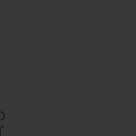
ビッグ・バン
ーデッド オールブラッ
ク
ギフトポーチ
索
の
イ