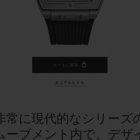
ビッグ・バン
スピリット オブ ビッグ・バン
ピーチセラミック
エッセンシャル トープ
リロ
オンライン限定
タと延長
配送日数
送料＆返品無料
安全な決済
カートに追加
来店予約をする
わせ
ブティック検
非常に現代的なシリーズ
ムーブメント内で、デザ