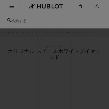
Skip
to
main
content
検索する
パ
ウォッチコレクション
ビッグ・バン
ビッグ・バン オリジナル
最近の検索
ン
く
ず
リ
最近の検索はありません
ス
ビッグ・バン
ト
オリジナル スチールホワイトダイヤモ
新作
ンド