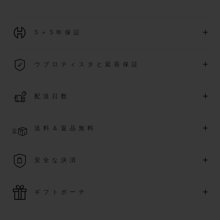
+
5＋5年保証
2026年1月1日以降に購入された全ての時計には、5年間の国
+
ウブロティスタと延長保証
際保証が適用されます。
詳細を表示する
「ウブロティスタ」コミュニティに参加する
事で
、
2026
年
1
+
配送日数
月
1
日以降に購入された時計を対象に、保証を
さら
に5
年間延
長できます
(
条件あり
)
。また、メンバー限定のイベントにも
ご入金確認後、4～9営業日以内に配送予定です。在庫状況に
アクセス可能になります。
+
送料＆返品無料
より異なる場合がございます
詳細を表示する
送料は無料となり、返品も簡単な手続きのみで無料となりま
+
安全な決済
す
最新の決済技術をご利用ください。オンラインでのすべての
+
ギフトポーチ
ご購入は迅速で安全に処理され、お客様の個人情報は確実に
保護されます。
ウブロの無料ギフトポーチでお買い物をより特別なものにし