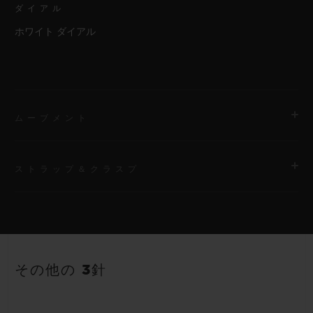
ダイアル
ホワイト ダイアル
ムーブメント
ストラップ＆クラスプ
ムーブメント
HUB2900 クォーツムーブメント
ストラップ
パワーリザーブ
ホワイトのストラクチャードラバー（ライン入り）ストラップ
3～5年間
その他の 3針
クラスプ