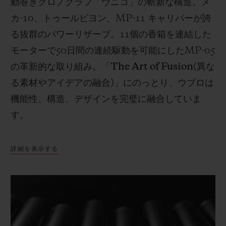
動巻きクロノグラフ「ウニコ」の斬新な構造。メ
カ
-10
、トゥールビヨン、
MP-11
キャリバーが誇
る抜群のパワーリザーブ。
11
個の香箱を連結した
モーターで
50
日間の連続駆動を可能にした
MP-05
の革新的な取り組み。「
The Art of Fusion(
異な
る素材やアイデアの融合
)
」にのっとり、ウブロは
機能性、構造、デザインを完璧に融合していま
す。
詳細を表示する