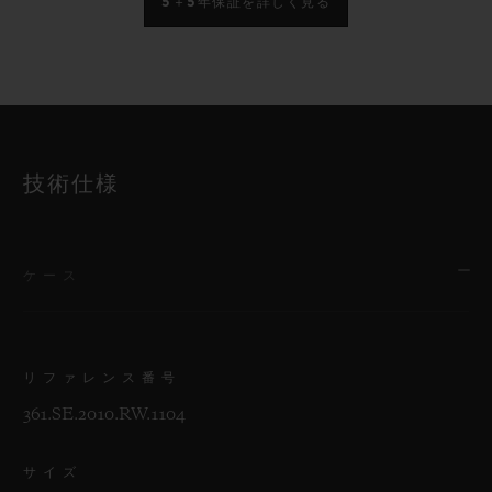
5＋5年保証を詳しく見る
技術仕様
ケース
リファレンス番号
361.SE.2010.RW.1104
サイズ