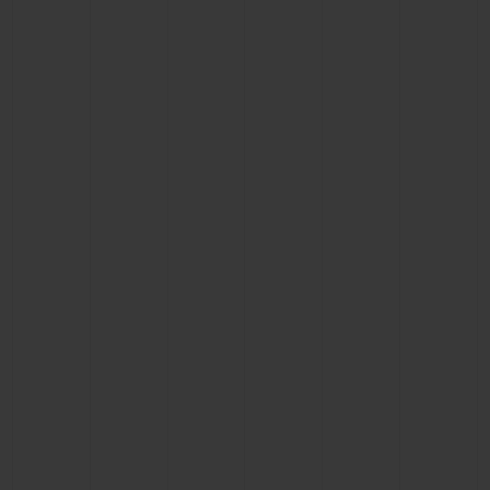
ビッグ・バン
ビッグ・バン
スピリット オブ ビ
バン
サマー マルチカラーセラ
ピーチセラミック
エッセンシャル 
ミック
オンライン限
特別なサービス
5＋5年保証
ウブロティスタと延長保証
配送日数
送料＆返品無料
安全な決済
ギフトポーチ