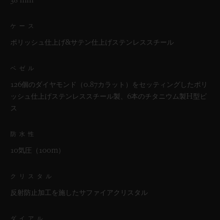
38 mm
ケース
ポリッシュ仕上げ&サテン仕上げステンレススチール
ベゼル
126個のダイヤモンド（0.87カラット）をセッティングしたポリ
ッシュ仕上げステンレススチール製、6本のチタニウム製H型ビ
ス
防水性
10気圧（100m）
クリスタル
反射防止加工を施したサファイアクリスタル
ダイアル