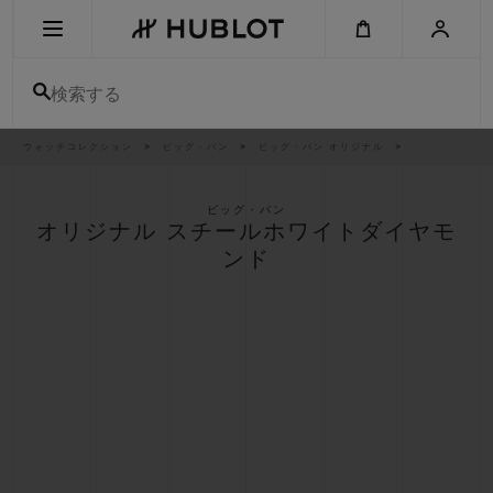
Skip
to
main
content
検索する
パ
ウォッチコレクション
ビッグ・バン
ビッグ・バン オリジナル
最近の検索
ン
く
ず
リ
最近の検索はありません
ス
ビッグ・バン
ト
オリジナル スチールホワイトダイヤモ
新作
ンド