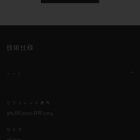
技術仕様
ケース
リファレンス番号
361.SE.2010.RW.1104
サイズ