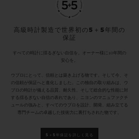
高級時計製造で世界初の5＋5年間の
保証
すべての時計に揺るぎない自信を。オーナー様に10年間の
安心を。
ウブロにとって、信頼とは築き上げる物です。そして今、そ
の信頼が保証へと進化しました。この独自の取り組みは、ウ
ブロの時計が備える品質、耐久性、そして総合的な性能に対
する揺るぎない自信の表れであり、ニヨンのマニュファクチ
ュールの強みと、すべてのウブロを設計、開発、組み立てる
専門チームの卓越した技術力に裏打ちされた物です。
5＋5年保証を詳しく見る