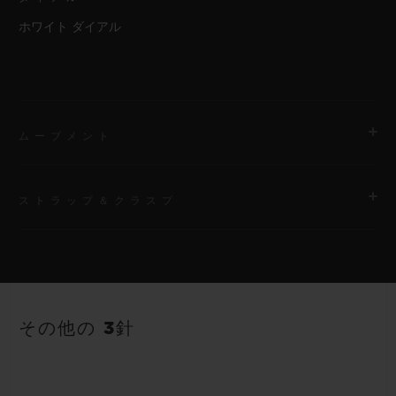
ホワイト ダイアル
ムーブメント
ストラップ＆クラスプ
ムーブメント
HUB2900 クォーツムーブメント
ストラップ
パワーリザーブ
ホワイトのストラクチャードラバー（ライン入り）ストラップ
3～5年間
その他の 3針
クラスプ
ステンレススチール