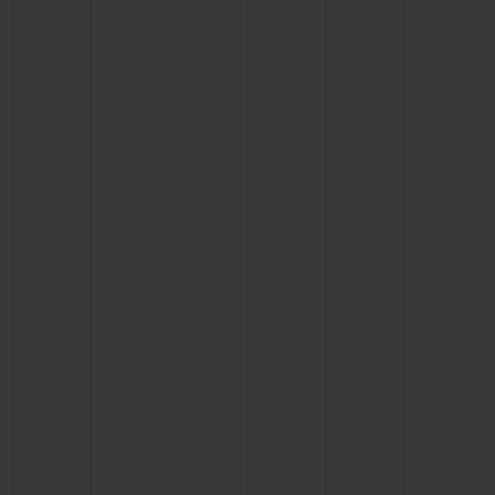
ビッグ・バン
ビッグ・バン
スピリット オブ ビ
バン
サマー マルチカラーセラ
ピーチセラミック
エッセンシャル 
ミック
オンライン限
特別なサービス
5＋5年保証
ウブロティスタと延長保証
配送日数
送料＆返品無料
安全な決済
ギフトポーチ