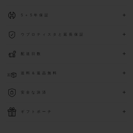
+
5＋5年保証
2026年1月1日以降に購入された全ての時計には、5年間の国
+
ウブロティスタと延長保証
際保証が適用されます。
詳細を表示する
「ウブロティスタ」コミュニティに参加する
事で
、
2026
年
1
+
配送日数
月
1
日以降に購入された時計を対象に、保証を
さら
に5
年間延
長できます
(
条件あり
)
。また、メンバー限定のイベントにも
ご入金確認後、4～7営業日以内に配送予定です。在庫状況に
アクセス可能になります。
+
送料＆返品無料
より異なる場合がございます
詳細を表示する
送料は無料となり、返品も簡単な手続きのみで無料となりま
+
安全な決済
す
最新の決済技術をご利用ください。オンラインでのすべての
+
ギフトポーチ
ご購入は迅速で安全に処理され、お客様の個人情報は確実に
保護されます。
ウブロの無料ギフトポーチでお買い物をより特別なものにし
てみませんか？