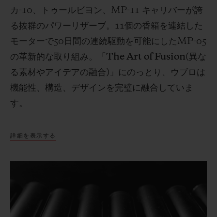
カ
-10
、トゥールビヨン、
MP-11
キャリバーが誇
る抜群のパワーリザーブ。
11
個の香箱を連結した
モーターで
50
日間の連続駆動を可能にした
MP-05
の革新的な取り組み。「
The Art of Fusion(
異な
る素材やアイデアの融合
)
」にのっとり、ウブロは
機能性、構造、デザインを完璧に融合していま
す。
詳細を表示する