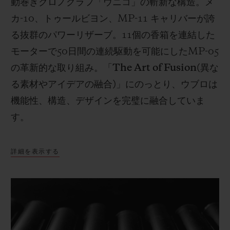
動巻きクロノグラフ「ウニコ」の斬新な構造。メ
カ
-10
、トゥールビヨン、
MP-11
キャリバーが誇
る抜群のパワーリザーブ。
11
個の香箱を連結した
モーターで
50
日間の連続駆動を可能にした
MP-05
の革新的な取り組み。「
The Art of Fusion(
異な
る素材やアイデアの融合
)
」にのっとり、ウブロは
機能性、構造、デザインを完璧に融合していま
す。
詳細を表示する