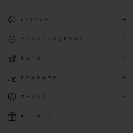
+
5＋5年保証
2026年1月1日以降に購入された全ての時計には、5年間の国
+
ウブロティスタと延長保証
際保証が適用されます。
詳細を表示する
「ウブロティスタ」コミュニティに参加する
事で
、
2026
年
1
+
配送日数
月
1
日以降に購入された時計を対象に、保証を
さら
に5
年間延
長できます
(
条件あり
)
。また、メンバー限定のイベントにも
ご入金確認後、2～6営業日以内に配送予定です。在庫状況に
アクセス可能になります。
+
送料＆返品無料
より異なる場合がございます
詳細を表示する
送料は無料となり、返品も簡単な手続きのみで無料となりま
+
安全な決済
す
最新の決済技術をご利用ください。オンラインでのすべての
+
ギフトポーチ
ご購入は迅速で安全に処理され、お客様の個人情報は確実に
保護されます。
ウブロの無料ギフトポーチでお買い物をより特別なものにし