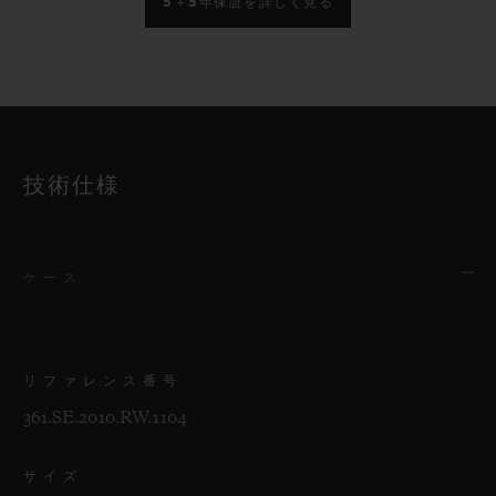
5＋5年保証を詳しく見る
技術仕様
ケース
リファレンス番号
361.SE.2010.RW.1104
サイズ