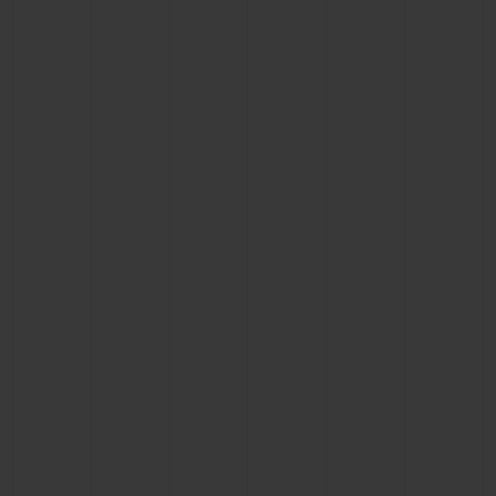
ビッグ・バン
ビッグ・バン
スピリット オブ ビ
バン
サマー マルチカラーセラ
ピーチセラミック
エッセンシャル 
ミック
オンライン限
特別なサービス
5＋5年保証
ウブロティスタと延長保証
配送日数
送料＆返品無料
安全な決済
ギフトポーチ