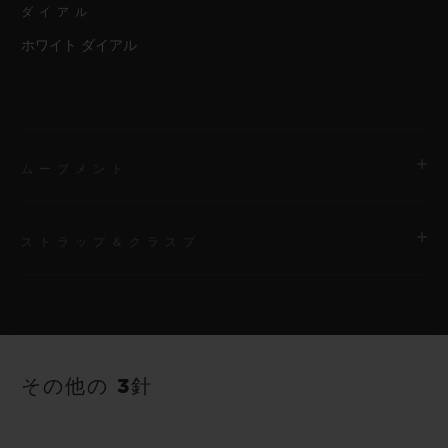
ダイアル
ホワイト ダイアル
ムーブメント
ストラップ＆クラスプ
ムーブメント
HUB2900 クォーツムーブメント
ストラップ
パワーリザーブ
ホワイトのストラクチャードラバー（ライン入り）ストラップ
3～5年間
その他の 3針
クラスプ