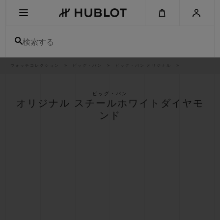
Skip
to
main
content
検索する
パ
ウォッチコレクション
ビッグ・バン
ビッグ・バン オリジナル
最近の検索
ン
く
ず
リ
最近の検索はありません
ス
ビッグ・バン
ト
オリジナル スチールホワイトダイヤモ
新作
ンド