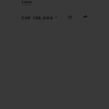
44MM
ビッグ・バン
サマー マルチカラーセラミ
ック
•
CHF 136,000
特別なサービス
5＋5年保証
ウブロティス
保証
お問い合