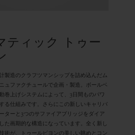
マティック トゥー
ン
計製造のクラフツマンシップを詰め込んだム
ニュファクチュールで企画・製造。ボールベ
動巻上げシステムによって、
3
日間ものパワ
する仕組みです。さらにこの新しいキャリバ
ーターと
3
つのサファイアブリッジをダイア
した画期的な構造になっています。全く新し
技術が、トゥールビヨンの美しい眺めとコン