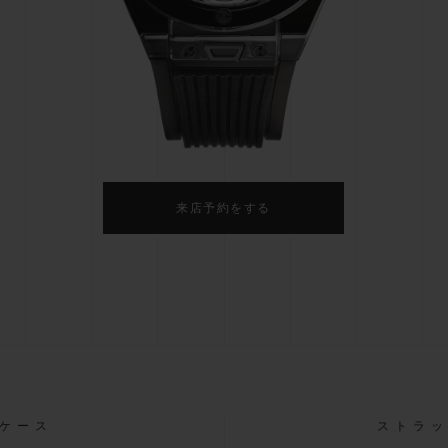
ビッグ・バン
スピリット オブ ビッグ・バン
ピーチセラミック
エッセンシャル トープ
リロ
オンライン限定
タと延長
配送日数
送料＆返品無料
安全な決済
来店予約をする
わせ
ブティック検
ケース
ストラ