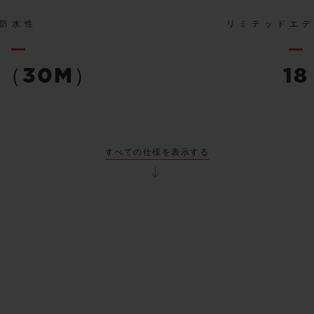
防水性
リミテッドエ
（30M）
18
すべての仕様を表示する