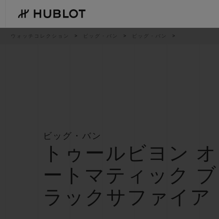
Skip
to
main
content
パ
ウォッチコレクション
ビッグ・バン
ビッグ・バン
ン
く
ず
リ
ス
ト
最近の検索
新作
最近の検索はありません
ビッグ・バン
トゥールビヨン オ
ートマティック ブ
ラックサファイア