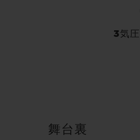
3気圧
舞台裏