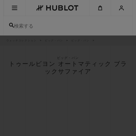
Skip
to
main
content
検索する
パ
ウォッチコレクション
ビッグ・バン
ビッグ・バン
最近の検索
ン
く
ず
リ
最近の検索はありません
ス
ビッグ・バン
ト
トゥールビヨン オートマティック ブラ
新作
ックサファイア