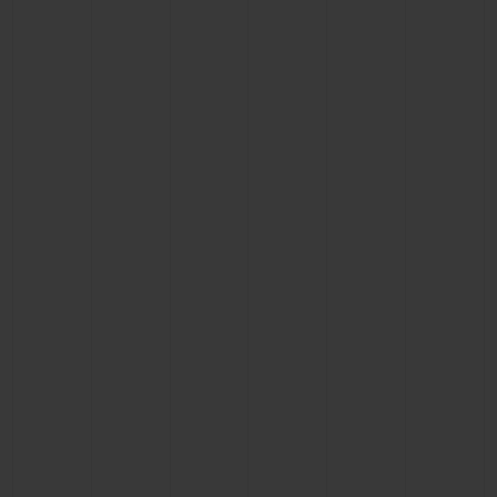
ビッグ・バン
ビッグ・バン
スピリット オブ ビ
バン
サマー マルチカラーセラ
ピーチセラミック
エッセンシャル 
ミック
オンライン限
特別なサービス
5＋5年保証
ウブロティスタと延長保証
配送日数
送料＆返品無料
安全な決済
ギフトポーチ