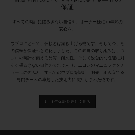
保証
すべての時計に揺るぎない自信を。オーナー様に10年間の
安心を。
ウブロにとって、信頼とは築き上げる物です。そして今、そ
の信頼が保証へと進化しました。この独自の取り組みは、ウ
ブロの時計が備える品質、耐久性、そして総合的な性能に対
する揺るぎない自信の表れであり、ニヨンのマニュファクチ
ュールの強みと、すべてのウブロを設計、開発、組み立てる
専門チームの卓越した技術力に裏打ちされた物です。
5＋5年保証を詳しく見る