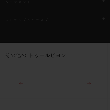
ムーブメント
ストラップ＆クラスプ
ムーブメント
HUB6035 マニュファクチュール製 自動巻きトゥールビヨン
ムーブメント
ストラップ
透明ブラックのライン入りラバーストラップ、 付属ストラッ
パワーリザーブ
その他の トゥールビヨン
プ：ブラックベルクロ ファブリック、マイクロブラスト加工の
約72時間
ブラックセラミック製スポーツバックル
クラスプ
ブラックセラミック＆チタニウム（ブラックコーティング）