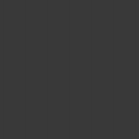
ビッグ・バン
ビッグ・バン
スピリット オブ ビ
バン
サマー マルチカラーセラ
ピーチセラミック
エッセンシャル 
ミック
オンライン限
特別なサービス
5＋5年保証
ウブロティスタと延長保証
配送日数
送料＆返品無料
安全な決済
ギフトポーチ