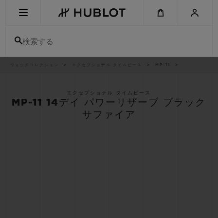
Skip
to
main
content
検索する
パ
ウォッチコレクション
エクセプショナル タイムピース
MP-11
最近の検索
ン
く
ず
リ
最近の検索はありません
ス
エクセプショナル タイムピース
ト
MP-11 14デイ パワーリザーブ ブラック
新作
サファイア