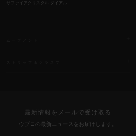
サファイアクリスタル ダイアル
ムーブメント
ストラップ＆クラスプ
ムーブメント
HUB9011 マニュファクチュール手巻き スケルトン パワーリザ
ーブ ムーブメント 7個の香箱を連結 パワーリザーブ ディスプレ
ストラップ
ー ロール
ブラックのラバー（ライン入り）ストラップ
パワーリザーブ
最新情報をメールで受け取る
クラスプ
約336時間
ウブロの最新ニュースをお届けします。
ブラックセラミック＆チタニウム（ブラックコーティング）