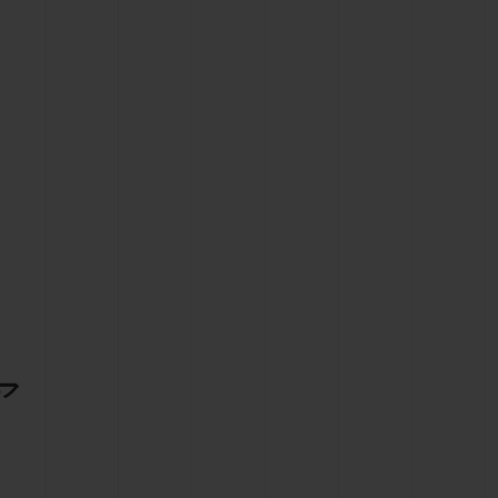
ビッグ・バン
ーデッド オールブラッ
ク
ギフトポーチ
索
ア