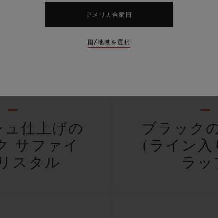
アメリカ合衆国
国/地域を選択
ケース
ストラ
シュ仕上げの
ブラック
ク サファイ
（ライン入
リスタル
ラッ