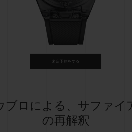
ビッグ・バン
スピリット オブ ビッグ・バン
ピーチセラミック
エッセンシャル トープ
リロ
オンライン限定
タと延長
配送日数
送料＆返品無料
安全な決済
来店予約をする
わせ
ブティック検
ウブロによる、サファイ
の再解釈