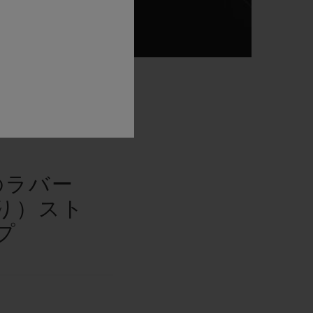
ップ
のラバー
り）スト
プ