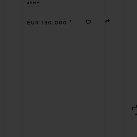
45MM
ビッグ・バン
サマー マルチカラーセラミ
ック
•
EUR 130,000
特別なサービス
5＋5年保証
ウブロティス
保証
お問い合