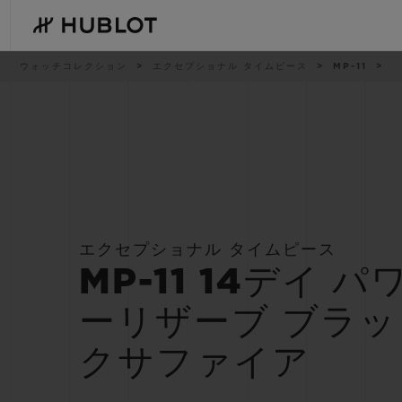
Skip
to
main
content
パ
ウォッチコレクション
エクセプショナル タイムピース
MP-11
ン
く
ず
リ
ス
ト
最近の検索
新作
最近の検索はありません
エクセプショナル タイムピース
MP-11 14デイ パ
ーリザーブ ブラッ
クサファイア