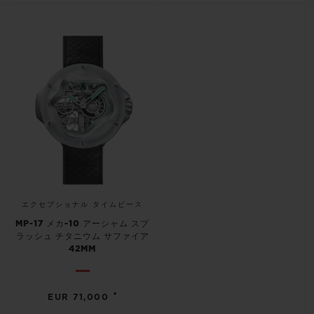
ビッグ・バン
ビッグ・バン
スピリット オブ ビ
バン
サマー マルチカラーセラ
ピーチセラミック
エッセンシャル 
ミック
オンライン限
特別なサービス
5＋5年保証
ウブロティスタと延長保証
配送日数
エクセプショナル タイムピース
MP-17 メカ-10 アーシャム スプ
送料＆返品無料
ラッシュ チタニウム サファイア
42MM
安全な決済
•
EUR 71,000
ギフトポーチ