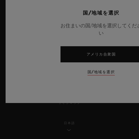
プライバシー
国/地域を選択
お住まいの国/地域を選択してくだ
法的通知と利用規約
い
販売条件
アメリカ合衆国
倫理的取り組み
国/地域を選択
アクセシビリティ
MSAトランスパレンシー
サイトマップ
日本語