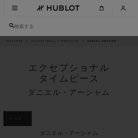
Skip
to
main
content
検索する
パ
WATCHES
EXCEPTIONAL TIMEPIECES
DANIEL ARSHAM
最近の検索
ン
く
ず
リ
最近の検索はありません
ス
ト
エクセプショナル
新作
タイムピース
ダニエル・アーシャム
フィルタ
ダニエル・アーシャム