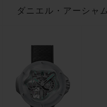
ビッグ・バン
ダニエル・アーシャ
サマー マルチカラーセラミ
ック
特別なサービス
5＋5年保証
ウブロティス
保証
お問い合