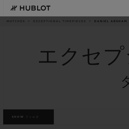
Skip
to
main
content
パ
WATCHES
EXCEPTIONAL TIMEPIECES
DANIEL ARSHAM
ン
く
ず
リ
ス
ト
エクセプ
最近の検索
新作
最近の検索はありません
SHOW
フィルタ