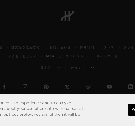
認
注文品を返品する
お問い合わせ
採用情報
プレス
プライ
アクセシビリティ
MSAトランスパレンシー
サイトマップ
日本語
オランダ
© 2026 Hublot - All intellectual property rights reserved
hance user experience and to analyze
 about your use of our site with our social
P
 opt-out preference signal then it will be