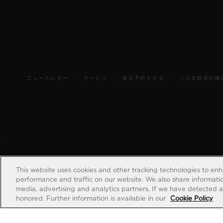
ニュースレター
サービス
来店予約をする
ご注文状況の確
This website uses cookies and other tracking technologies to en
performance and traffic on our website. We also share information
media, advertising and analytics partners. If we have detected an
honored. Further information is available in our
Cookie Policy