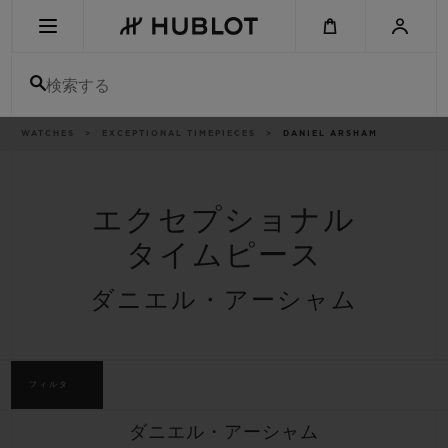
Skip
to
main
content
検索する
パ
WATCHES
EXCEPTIONAL TIMEPIECES
DANIEL ARSHAM
最近の検索
ン
く
ず
リ
最近の検索はありません
ス
ト
エクセプショナル
新作
タイムピース
ダニエル・アーシャム
フィルタ
ダニエル・アーシャム