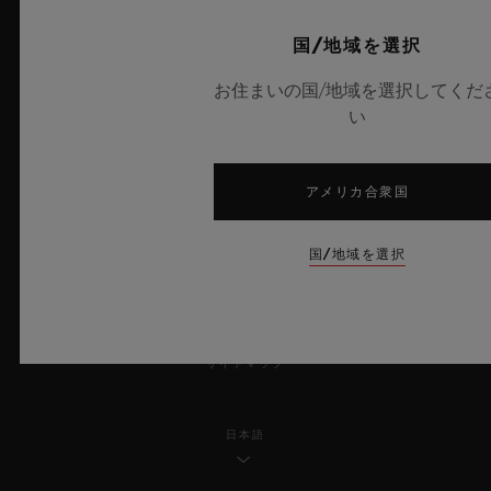
プライバシー
国/地域を選択
お住まいの国/地域を選択してくだ
法的通知と利用規約
い
販売条件
アメリカ合衆国
倫理的取り組み
国/地域を選択
アクセシビリティ
MSAトランスパレンシー
サイトマップ
日本語