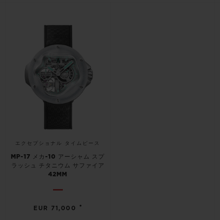
ビッグ・バン
ビッグ・バン
スピリット オブ ビ
バン
サマー マルチカラーセラ
ピーチセラミック
エッセンシャル 
ミック
オンライン限
特別なサービス
5＋5年保証
ウブロティスタと延長保証
配送日数
エクセプショナル タイムピース
MP-17 メカ-10 アーシャム スプ
送料＆返品無料
ラッシュ チタニウム サファイア
42MM
安全な決済
•
EUR 71,000
ギフトポーチ