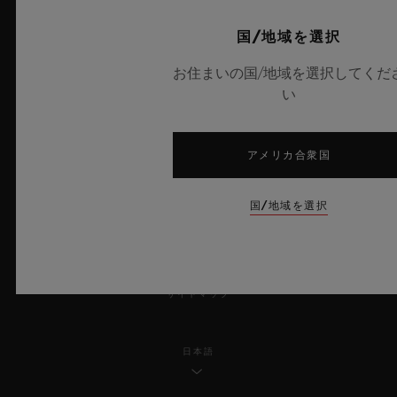
プライバシー
国/地域を選択
お住まいの国/地域を選択してくだ
法的通知と利用規約
い
販売条件
アメリカ合衆国
倫理的取り組み
国/地域を選択
アクセシビリティ
MSAトランスパレンシー
サイトマップ
日本語