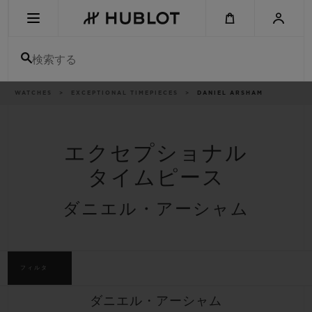
Skip
to
main
content
検索する
パ
WATCHES
EXCEPTIONAL TIMEPIECES
DANIEL ARSHAM
最近の検索
ン
く
ず
リ
最近の検索はありません
ス
ト
エクセプショナル
新作
タイムピース
ダニエル・アーシャム
フィルタ
ダニエル・アーシャム