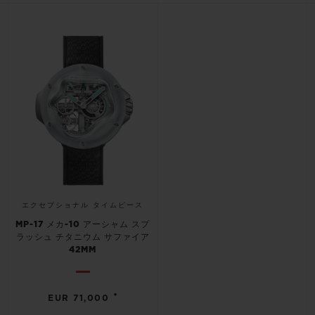
ビッグ・バン
ビッグ・バン
スピリット オブ ビ
バン
サマー マルチカラーセラ
ピーチセラミック
エッセンシャル 
ミック
オンライン限
特別なサービス
5＋5年保証
ウブロティスタと延長保証
配送日数
エクセプショナル タイムピース
MP-17 メカ-10 アーシャム スプ
送料＆返品無料
ラッシュ チタニウム サファイア
42MM
安全な決済
•
EUR 71,000
ギフトポーチ