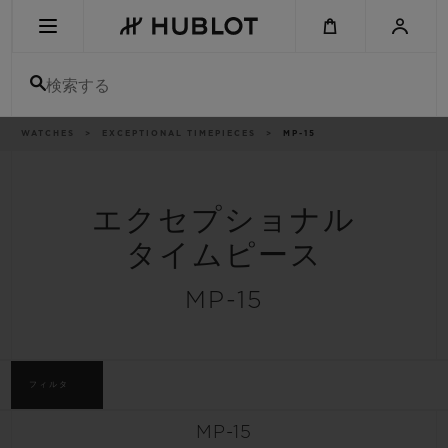
Skip
to
main
content
検索する
パ
WATCHES
EXCEPTIONAL TIMEPIECES
MP-15
最近の検索
ン
く
ず
リ
最近の検索はありません
ス
ト
エクセプショナル
新作
タイムピース
MP-15
フィルタ
MP-15