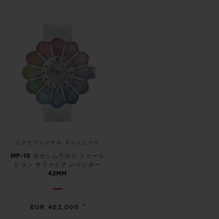
ビッグ・バン
ビッグ・バン
スピリット オブ ビ
バン
サマー マルチカラーセラ
ピーチセラミック
エッセンシャル 
ミック
オンライン限
特別なサービス
5＋5年保証
ウブロティスタと延長保証
配送日数
エクセプショナル タイムピース
MP-15 タカシムラカミ トゥール
送料＆返品無料
ビヨン サファイア レインボー
42MM
安全な決済
•
EUR 402,000
ギフトポーチ