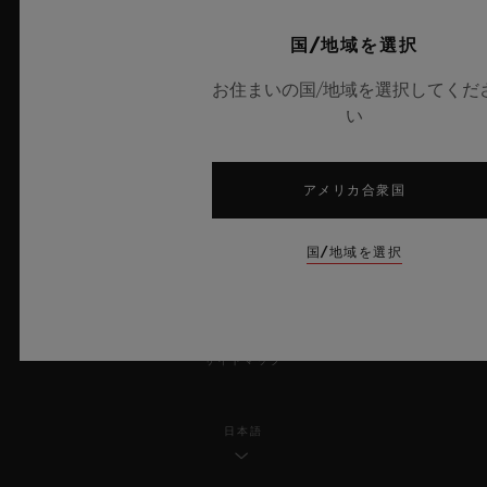
プライバシー
国/地域を選択
お住まいの国/地域を選択してくだ
法的通知と利用規約
い
販売条件
アメリカ合衆国
倫理的取り組み
国/地域を選択
アクセシビリティ
MSAトランスパレンシー
サイトマップ
日本語