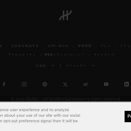
認
注文品を返品する
お問い合わせ
採用情報
プレス
プライ
アクセシビリティ
MSAトランスパレンシー
サイトマップ
日本語
スウェーデン
© 2026 Hublot - All intellectual property rights reserved
hance user experience and to analyze
 about your use of our site with our social
P
 opt-out preference signal then it will be