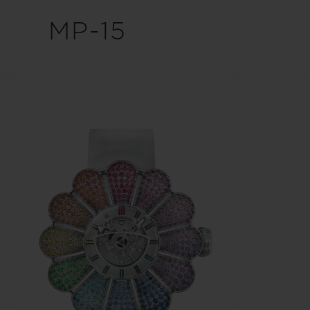
ビッグ・バン
MP-15
サマー マルチカラーセラミ
ック
特別なサービス
5＋5年保証
ウブロティス
保証
お問い合