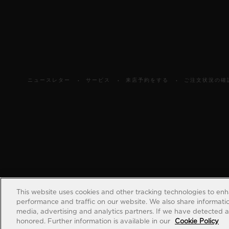
ニュースレター
サービス
来店予約をする
ご注文状況の確
This website uses cookies and other tracking technologies to en
performance and traffic on our website. We also share information
media, advertising and analytics partners. If we have detected an
honored. Further information is available in our
Cookie Policy