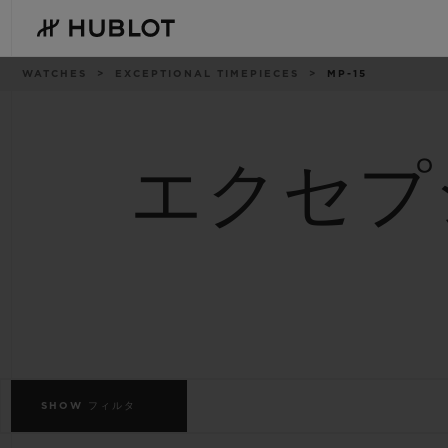
Skip
to
main
content
パ
WATCHES
EXCEPTIONAL TIMEPIECES
MP-15
ン
く
ず
リ
ス
ト
エクセプ
最近の検索
新作
最近の検索はありません
SHOW
フィルタ