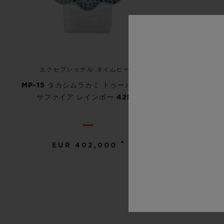
エクセプショナル タイムピース
MP-15 タカシムラカミ トゥールビヨン
サファイア レインボー 42MM
•
EUR 402,000