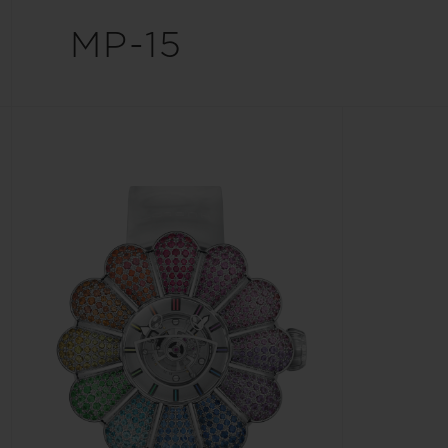
ビッグ・バン
MP-15
サマー マルチカラーセラミ
ック
特別なサービス
5＋5年保証
ウブロティス
保証
お問い合