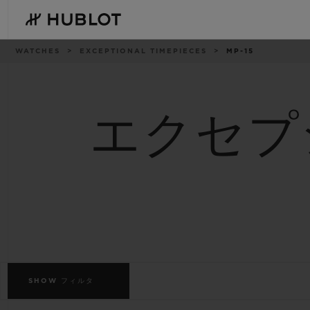
Skip
to
main
content
パ
WATCHES
EXCEPTIONAL TIMEPIECES
MP-15
ン
く
ず
リ
ス
ト
エクセプ
最近の検索
新作
最近の検索はありません
SHOW
フィルタ