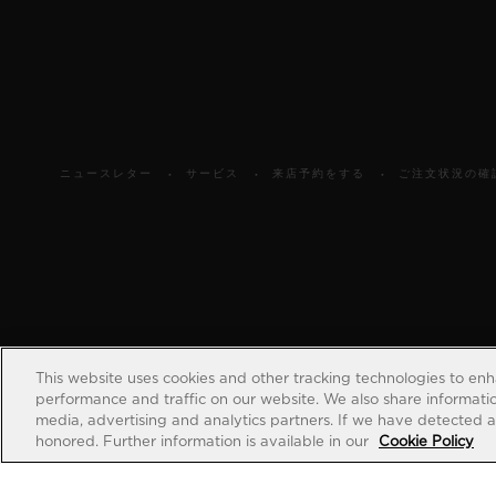
ニュースレター
サービス
来店予約をする
ご注文状況の確
This website uses cookies and other tracking technologies to en
performance and traffic on our website. We also share information
media, advertising and analytics partners. If we have detected an
honored. Further information is available in our
Cookie Policy