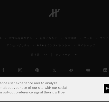
認
注文品を返品する
お問い合わせ
採用情報
プレス
プライ
アクセシビリティ
MSAトランスパレンシー
サイトマップ
日本語
デンマーク
© 2026 Hublot - All intellectual property rights reserved
hance user experience and to analyze
 about your use of our site with our social
P
 opt-out preference signal then it will be