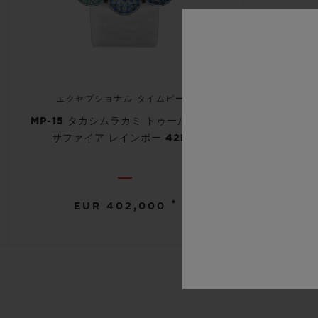
エクセプショナル タイムピース
MP-15 タカシムラカミ トゥールビヨン
サファイア レインボー 42MM
•
EUR 402,000