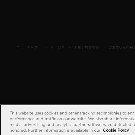
ニュースレター
サービス
来店予約をする
ご注文状況の確
This website uses cookies and other tracking technologies to en
performance and traffic on our website. We also share information
media, advertising and analytics partners. If we have detected an
honored. Further information is available in our
Cookie Policy