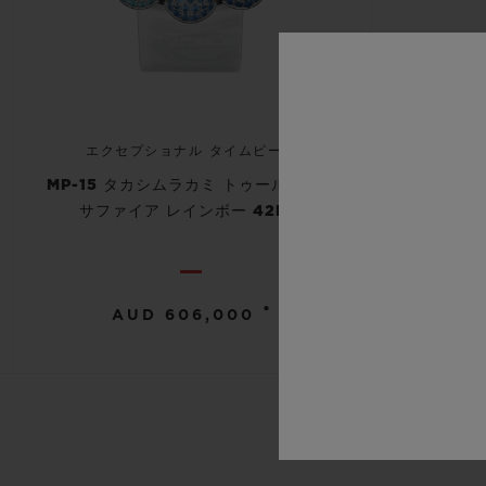
エクセプショナル タイムピース
MP-15 タカシムラカミ トゥールビヨン
サファイア レインボー 42MM
•
AUD 606,000