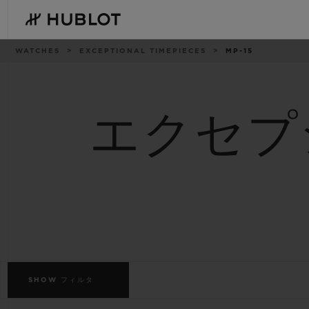
Skip
to
main
content
パ
WATCHES
EXCEPTIONAL TIMEPIECES
MP-15
ン
く
ず
リ
ス
ト
エクセプ
最近の検索
新作
最近の検索はありません
SHOW
フィルタ