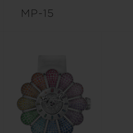
ビッグ・バン
MP-15
サマー マルチカラーセラミ
ック
特別なサービス
5＋5年保証
ウブロティス
保証
お問い合