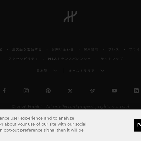
認
注文品を返品する
お問い合わせ
採用情報
プレス
プライ
アクセシビリティ
MSAトランスパレンシー
サイトマップ
日本語
オーストラリア
© 2026 Hublot - All intellectual property rights reserved
hance user experience and to analyze
 about your use of our site with our social
P
 opt-out preference signal then it will be