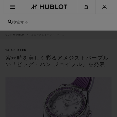
Skip
to
main
content
検索する
パ
OUR WORLD
ニュース＆イベント
..
最近の検索
ン
く
ず
リ
最近の検索はありません
ス
14 4月 2026
ト
紫が時を美しく彩るアメジストパープル
新作
の「ビッグ・バン ジョイフル」を発表