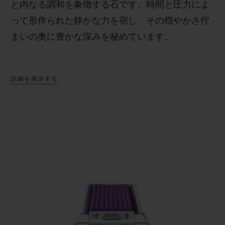
と内なる調和を象徴する石です。時間と圧力によ
って形作られた静かな力を宿し、その穏やかさ佇
まいの奥に豊かな深みを秘めています。
貴石には、ラッキーカラーとして選ばれる場合で
詳細を表示する
あれ、誕生石として愛される場合であれ、人の心
を動かす 特別な力があります。「ビッグ・バン ジ
ョイフル スチール パープル」では、手作業でセッ
トされたベゼルから、 しなやかな同色のラバース
トラップへと、色が美しく連なります。時計のベ
ゼルに石をセットするには、品質、色、サイズが
均一に揃った石を厳密に選び出し、それらをカッ
ト、研磨した上で、ひとつひとつ手作業で丁寧に
セットする必要があります。