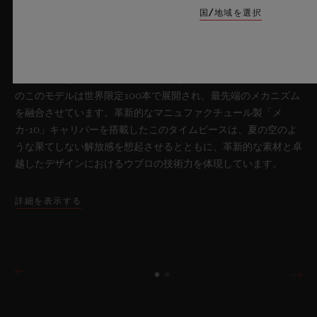
国/地域を選択
2026年7月8日、スイス・ニヨン – サファイアクリスタルにおい
て比類なき技術を誇るウブロは、新作「ビッグ・バン サファイ
ア スカイブルー」により、再び時計製造の限界を押し広げま
す。魅惑的なスカイブルーの透明感を放つサファイアクリスタル
のこのモデルは世界限定100本で展開され、最先端のメカニズム
を融合させています。革新的なマニュファクチュール製「メ
カ-10」キャリバーを搭載したこのタイムピースは、夏の空のよ
うな果てしない解放感を想起させるとともに、革新的な素材と卓
越したデザインにおけるウブロの技術力を体現しています。
詳細を表示する