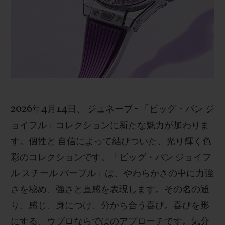
ビッグ・バン
ビッグ・バン
スピリット オブ ビ
バン
サマー マルチカラーセラ
ピーチセラミック
エッセンシャル 
ミック
オンライン限
特別なサービス
5＋5年保証
2026年4月14日、 ジュネーブ - 「ビッグ・バン ジ
ウブロティスタと延長保証
ョイフル」コレクションに新たな魅力が加わりま
す。個性と 自信によって結びついた、光り輝く色
配送日数
彩のコレクションです。「ビッグ・バン ジョイフ
送料＆返品無料
ル スチール パープル」は、やわらかさの中に力強
さを秘め、強さと直感を表現します。その名の通
安全な決済
り、感じ、身につけ、分かち合う喜び。喜びを形
にする、ウブロならではのアプローチです。気分
ギフトポーチ