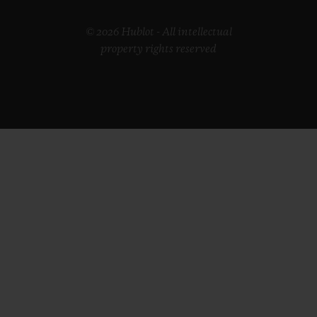
© 2026 Hublot - All intellectual
property rights reserved