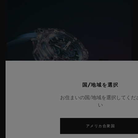
国/地域を選択
お住まいの国/地域を選択してくだ
い
ビッグ・バン サファイア スカイブルー
アメリカ合衆国