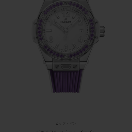
36個のアメジストを配し、アイコニックなH型ビ
スをあしらったベゼルが、3針と日付表示を備えた
シャイニーホワイトのダイアルを縁取ります。約
40時間のパワーリザーブを誇る自動巻きムーブメ
ント「HUB1120」を搭載し、ウブロが特許を持
つ「ワンクリック」ストラップ交換システムを備
えています。ワンクリックで簡単に付け替え可能
な2本のストラップ、ひとつはジェムストーンのカ
ラーに合わせたセンターインサートにホワイトの
ラインが入ったラバーストラップ、もうひとつは
ホワイトラバーストラップが付属します。
ビッグ・バン