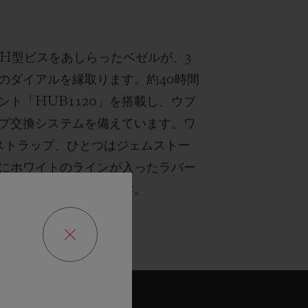
なH型ビスをあしらったベゼルが、3
のダイアルを縁取ります。約40時間
ト「HUB1120」を搭載し、ウブ
プ交換システムを備えています。ワ
ストラップ、ひとつはジェムストー
にホワイトのラインが入ったラバー
ストラップが付属します。