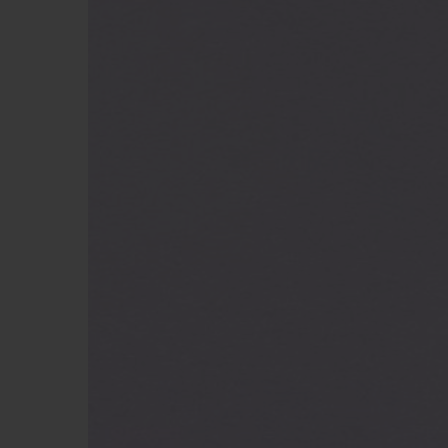
ビッグ・バン
サマー マルチカラーセラミ
ック
特別なサービス
5＋5年保証
ウブロティス
保証
お問い合