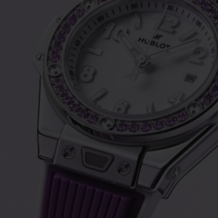
ビッグ・バン
スピリット オブ ビッグ・バン
ピーチセラミック
エッセンシャル トープ
リロ
オンライン限定
タと延長
配送日数
送料＆返品無料
安全な決済
わせ
ブティック検