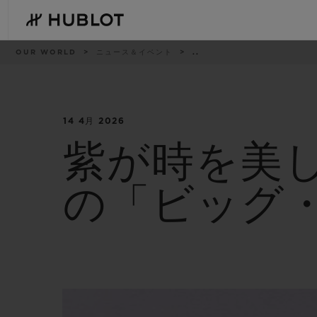
Skip
to
main
content
パ
OUR WORLD
ニュース＆イベント
..
ン
く
ず
リ
ス
ト
14 4月 2026
最近の検索
新作
最近の検索はありません
紫が時を美
の「ビッグ