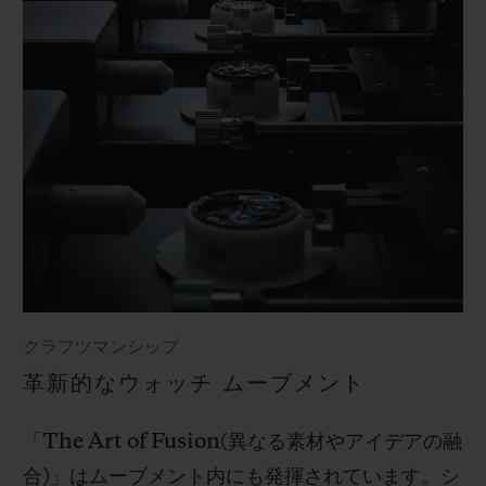
クラフツマンシップ
革新的なウォッチ ムーブメント
「
The Art of Fusion(
異なる素材やアイデアの融
合
)
」はムーブメント内にも発揮されています。シ