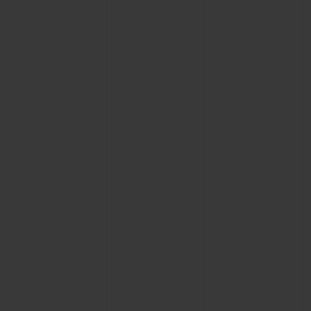
ビッグ・バン
ビッグ・バン
スピリット オブ ビ
バン
サマー マルチカラーセラ
ピーチセラミック
エッセンシャル 
ミック
オンライン限
特別なサービス
5＋5年保証
ウブロティスタと延長保証
配送日数
送料＆返品無料
安全な決済
ギフトポーチ