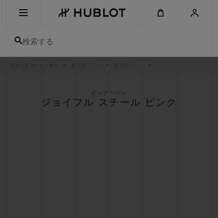
Skip
to
main
content
検索する
パ
ウォッチコレクション
ビッグ・バン
ビッグ・バン
最近の検索
ン
く
ず
リ
最近の検索はありません
ス
ビッグ・バン
ト
ジョイフル スチール ピンク
新作