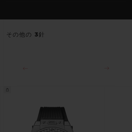
HUB1120 自動巻きムーブメント
ストラップ
パワーリザーブ
ホワイト＆ピンクのライン入りラバーストラップ 付属ストラッ
40時間
その他の 3針
プ：フルピンク
クラスプ
ステンレススチール