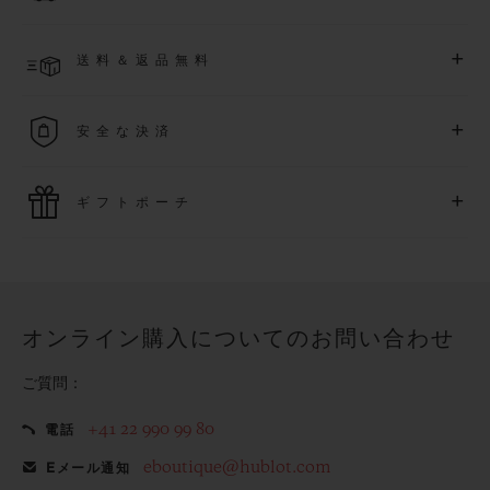
長できます
(
条件あり
)
。また、メンバー限定のイベントにも
ご入金確認後、2～6営業日以内に配送予定です。在庫状況に
アクセス可能になります。
+
送料＆返品無料
より異なる場合がございます
詳細を表示する
送料は無料となり、返品も簡単な手続きのみで無料となりま
+
安全な決済
す
最新の決済技術をご利用ください。オンラインでのすべての
+
ギフトポーチ
ご購入は迅速で安全に処理され、お客様の個人情報は確実に
保護されます。
ウブロの無料ギフトポーチでお買い物をより特別なものにし
てみませんか？
オンライン購入についてのお問い合わせ
ご質問：
+41 22 990 99 80
電話
eboutique@hublot.com
Eメール通知