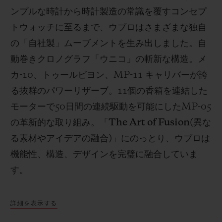
ンプルな時計から時計製造の常識を覆すコンセプ
トウォッチに至るまで、ウブロはさまざまな独自
の「自社製」ムーブメントを生み出しました。自
動巻きクロノグラフ「ウニコ」の斬新な構造。メ
カ
-10
、トゥールビヨン、
MP-11
キャリバーが誇
る抜群のパワーリザーブ。
11
個の香箱を連結した
モーターで
50
日間の連続駆動を可能にした
MP-05
の革新的な取り組み。「
The Art of Fusion(
異な
る素材やアイデアの融合
)
」にのっとり、ウブロは
機能性、構造、デザインを完璧に融合していま
す。
詳細を表示する