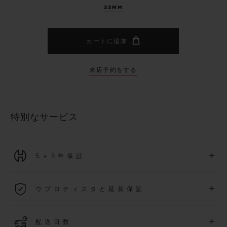
33MM
カートに追加
来店予約をする
特別なサービス
+
5＋5年保証
2026年1月1日以降に購入された全ての時計には、5年間の国
+
ウブロティスタと延長保証
際保証が適用されます。
詳細を表示する
「ウブロティスタ」コミュニティに参加する
事で
、
2026
年
1
+
配送日数
月
1
日以降に購入された時計を対象に、保証を
さら
に5
年間延