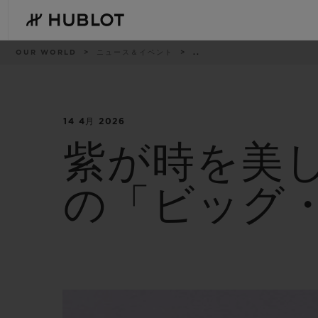
Skip
to
main
content
パ
OUR WORLD
ニュース＆イベント
..
ン
く
ず
リ
ス
ト
14 4月 2026
最近の検索
新作
最近の検索はありません
紫が時を美
の「ビッグ