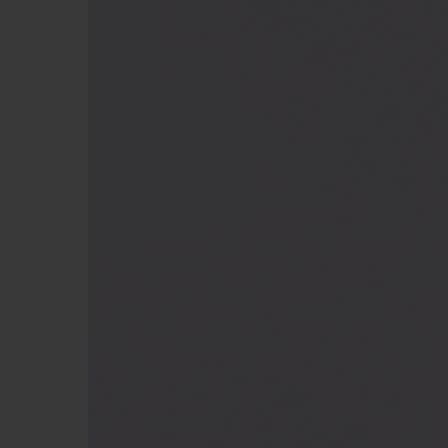
ビッグ・バン
サマー マルチカラーセラミ
ック
特別なサービス
5＋5年保証
ウブロティス
保証
お問い合