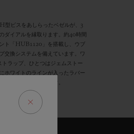
なH型ビスをあしらったベゼルが、3
のダイアルを縁取ります。約40時間
ト「HUB1120」を搭載し、ウブ
プ交換システムを備えています。ワ
ストラップ、ひとつはジェムストー
にホワイトのラインが入ったラバー
ストラップが付属します。