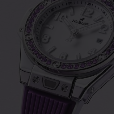
ビッグ・バン
スピリット オブ ビッグ・バン
ピーチセラミック
エッセンシャル トープ
リロ
オンライン限定
タと延長
配送日数
送料＆返品無料
安全な決済
わせ
ブティック検