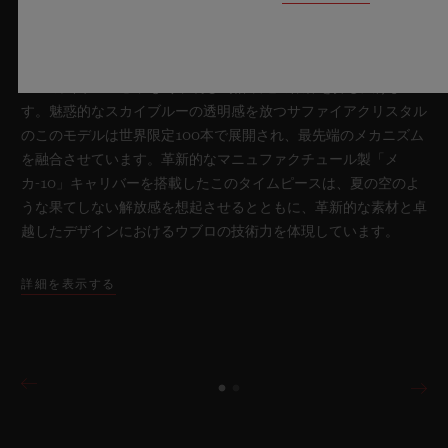
2026年7月8日、スイス・ニヨン – サファイアクリスタルにおい
て比類なき技術を誇るウブロは、新作「ビッグ・バン サファイ
ア スカイブルー」により、再び時計製造の限界を押し広げま
す。魅惑的なスカイブルーの透明感を放つサファイアクリスタル
のこのモデルは世界限定100本で展開され、最先端のメカニズム
を融合させています。革新的なマニュファクチュール製「メ
カ-10」キャリバーを搭載したこのタイムピースは、夏の空のよ
うな果てしない解放感を想起させるとともに、革新的な素材と卓
越したデザインにおけるウブロの技術力を体現しています。
詳細を表示する