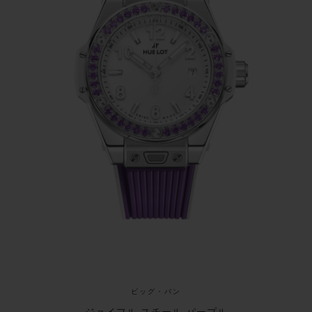
36個のアメジストを配し、アイコニックなH型ビ
スをあしらったベゼルが、3針と日付表示を備えた
シャイニーホワイトのダイアルを縁取ります。約
40時間のパワーリザーブを誇る自動巻きムーブメ
ント「HUB1120」を搭載し、ウブロが特許を持
つ「ワンクリック」ストラップ交換システムを備
えています。ワンクリックで簡単に付け替え可能
な2本のストラップ、ひとつはジェムストーンのカ
ラーに合わせたセンターインサートにホワイトの
ラインが入ったラバーストラップ、もうひとつは
ホワイトラバーストラップが付属します。
ビッグ・バン