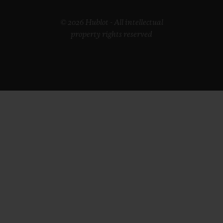
© 2026 Hublot - All intellectual
property rights reserved