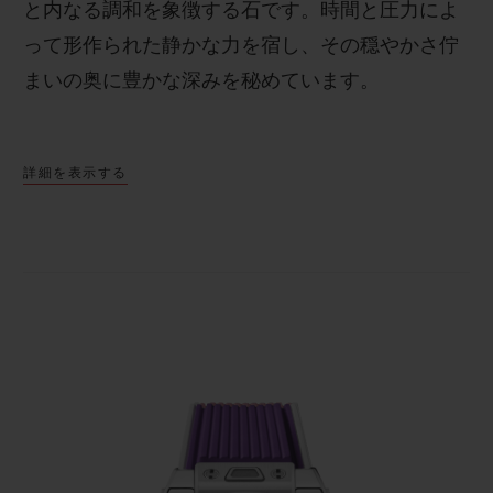
と内なる調和を象徴する石です。時間と圧力によ
って形作られた静かな力を宿し、その穏やかさ佇
まいの奥に豊かな深みを秘めています。
貴石には、ラッキーカラーとして選ばれる場合で
詳細を表示する
あれ、誕生石として愛される場合であれ、人の心
を動かす 特別な力があります。「ビッグ・バン ジ
ョイフル スチール パープル」では、手作業でセッ
トされたベゼルから、 しなやかな同色のラバース
トラップへと、色が美しく連なります。時計のベ
ゼルに石をセットするには、品質、色、サイズが
均一に揃った石を厳密に選び出し、それらをカッ
ト、研磨した上で、ひとつひとつ手作業で丁寧に
セットする必要があります。