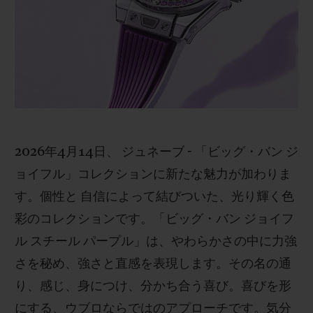
ビッグ・バン
ビッグ・バン
スピリット オブ ビ
バン
サマー マルチカラーセラ
ピーチセラミック
エッセンシャル 
ミック
オンライン限
特別なサービス
5＋5年保証
2026年4月14日、 ジュネーブ - 「ビッグ・バン ジ
ウブロティスタと延長保証
ョイフル」コレクションに新たな魅力が加わりま
す。個性と 自信によって結びついた、光り輝く色
配送日数
彩のコレクションです。「ビッグ・バン ジョイフ
送料＆返品無料
ル スチール パープル」は、やわらかさの中に力強
さを秘め、強さと直感を表現します。その名の通
安全な決済
り、感じ、身につけ、分かち合う喜び。喜びを形
にする、ウブロならではのアプローチです。気分
ギフトポーチ