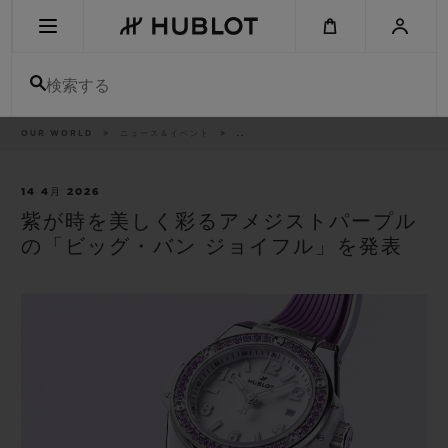
Skip
to
main
content
検索する
パ
OUR WORLD
ニュース＆イベント
..
最近の検索
ン
く
ず
リ
最近の検索はありません
ス
14 4月 2026
ト
紫が時を美しく彩るアメジストパープル
新作
の「ビッグ・バン ジョイフル」を発表