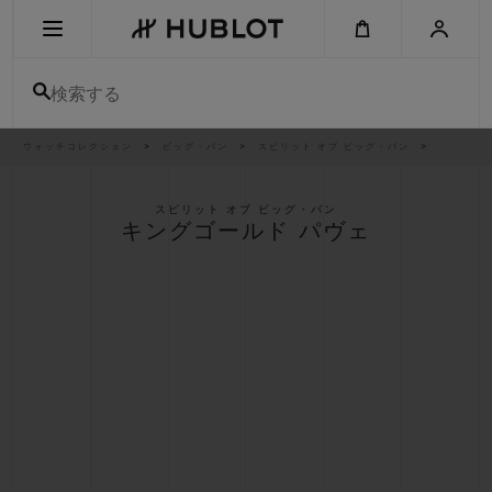
Skip
to
main
content
検索する
パ
ウォッチコレクション
ビッグ・バン
スピリット オブ ビッグ・バン
最近の検索
ン
く
ず
リ
最近の検索はありません
ス
スピリット オブ ビッグ・バン
ト
キングゴールド パヴェ
新作