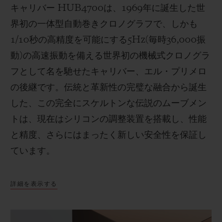
キャリバー
HUB4700
は、
1969
年に誕生した世
界初の一体型自動巻きクロノグラフで、しかも
1/10
秒の高精度を可能にする
5Hz(
毎時
36,000
振
動
)
の高速振動を備える世界初の機械式クロノグラ
フとして名を馳せたキャリバー、エル・プリメロ
の後継です。伝統と革新性の完璧な融合から誕生
した、この完全にスケルトンな伝説のムーブメン
トは、現在はシリコンの調整装置を搭載し、性能
と精度、さらにはまったく新しい安全性を保証し
ています。
詳細を表示する