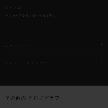
ダイアル
サファイアクリスタルのダイアル
ムーブメント
ストラップ＆クラスプ
ムーブメント
HUB4700 自動巻きスケルトン クロノグラフ ムーブメント
ストラップ
パワーリザーブ
ブラックストラクチャードラバー（ライン入り）ストラップ
50時間
その他の クロノグラフ
クラスプ