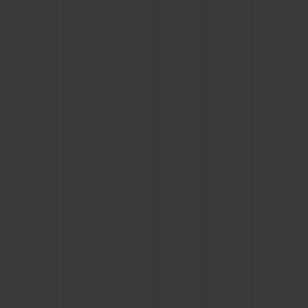
ビッグ・バン
ビッグ・バン
スピリット オブ ビ
バン
サマー マルチカラーセラ
ピーチセラミック
エッセンシャル 
ミック
オンライン限
特別なサービス
5＋5年保証
ウブロティスタと延長保証
配送日数
送料＆返品無料
安全な決済
ギフトポーチ