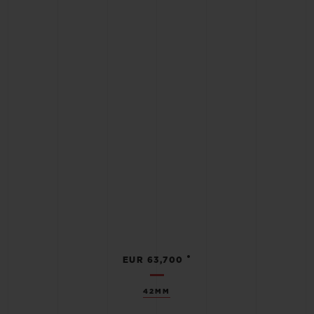
•
EUR 63,700
42MM