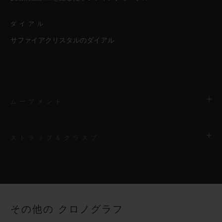
ダイアル
サファイアクリスタルのダイアル
ムーブメント
ストラップ＆クラスプ
ムーブメント
HUB4700 自動巻きスケルトン クロノグラフ ムーブメント
ストラップ
パワーリザーブ
ブラックストラクチャードラバー（ライン入り）ストラップ
50時間
その他の クロノグラフ