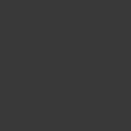
ビッグ・バン
ビッグ・バン
スピリット オブ ビ
バン
サマー マルチカラーセラ
ピーチセラミック
エッセンシャル 
ミック
オンライン限
特別なサービス
5＋5年保証
ウブロティスタと延長保証
配送日数
送料＆返品無料
安全な決済
ギフトポーチ