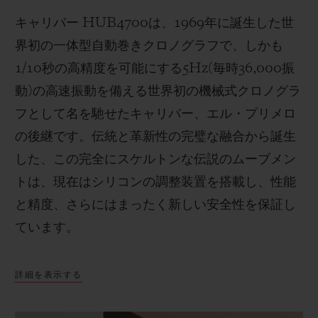
キャリバー
HUB4700
は、
1969
年に誕生した世
界初の一体型自動巻きクロノグラフで、しかも
1/10
秒の高精度を可能にする
5Hz(
毎時
36,000
振
動
)
の高速振動を備える世界初の機械式クロノグラ
フとして名を馳せたキャリバー、エル・プリメロ
の後継です。伝統と革新性の完璧な融合から誕生
した、この完全にスケルトンな伝説のムーブメン
トは、現在はシリコンの調整装置を搭載し、性能
と精度、さらにはまったく新しい安全性を保証し
ています。
詳細を表示する