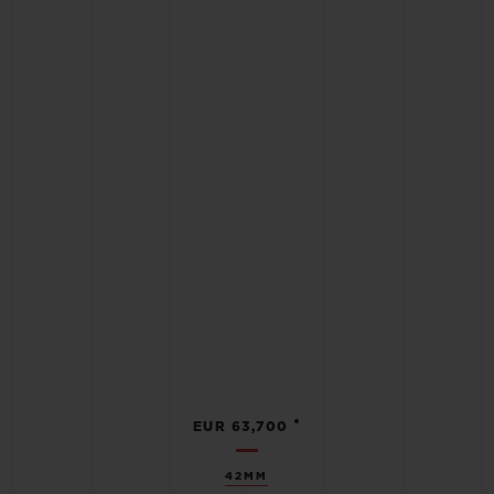
•
EUR 63,700
42MM