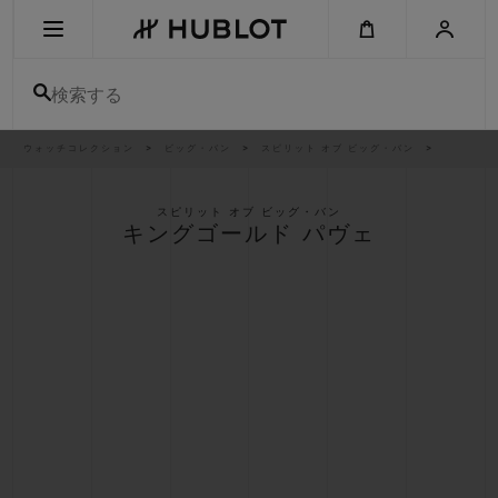
Skip
to
main
content
検索する
パ
ウォッチコレクション
ビッグ・バン
スピリット オブ ビッグ・バン
最近の検索
ン
く
ず
リ
最近の検索はありません
ス
スピリット オブ ビッグ・バン
ト
キングゴールド パヴェ
新作