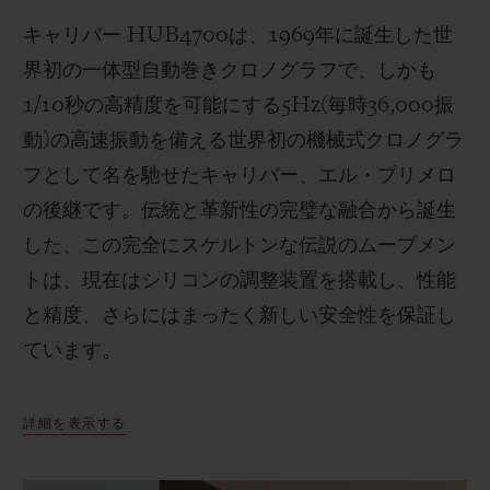
キャリバー
HUB4700
は、
1969
年に誕生した世
界初の一体型自動巻きクロノグラフで、しかも
1/10
秒の高精度を可能にする
5Hz(
毎時
36,000
振
動
)
の高速振動を備える世界初の機械式クロノグラ
フとして名を馳せたキャリバー、エル・プリメロ
の後継です。伝統と革新性の完璧な融合から誕生
した、この完全にスケルトンな伝説のムーブメン
トは、現在はシリコンの調整装置を搭載し、性能
と精度、さらにはまったく新しい安全性を保証し
ています。
詳細を表示する