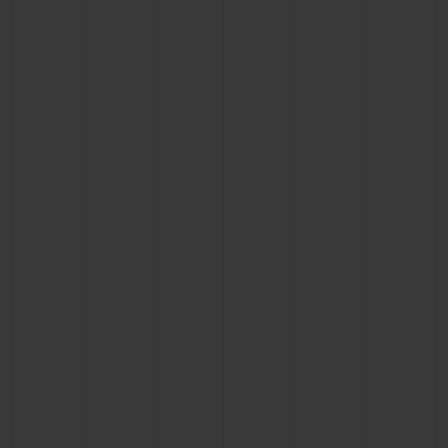
ビッグ・バン
ビッグ・バン
スピリット オブ ビ
バン
サマー マルチカラーセラ
ピーチセラミック
エッセンシャル 
ミック
オンライン限
特別なサービス
5＋5年保証
ウブロティスタと延長保証
配送日数
送料＆返品無料
安全な決済
ギフトポーチ