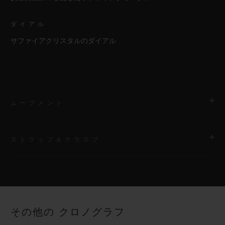
ダイアル
サファイアクリスタルのダイアル
ムーブメント
ストラップ＆クラスプ
ムーブメント
HUB4700 自動巻きスケルトン クロノグラフ ムーブメント
ストラップ
パワーリザーブ
ブラックストラクチャードラバー（ライン入り）ストラップ
50時間
その他の クロノグラフ