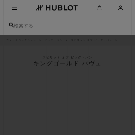
Skip
to
main
content
検索する
パ
ウォッチコレクション
ビッグ・バン
スピリット オブ ビッグ・バン
最近の検索
ン
く
ず
リ
最近の検索はありません
ス
スピリット オブ ビッグ・バン
ト
キングゴールド パヴェ
新作