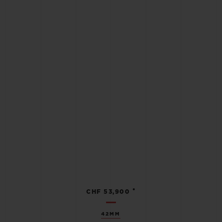
•
CHF 53,900
42MM