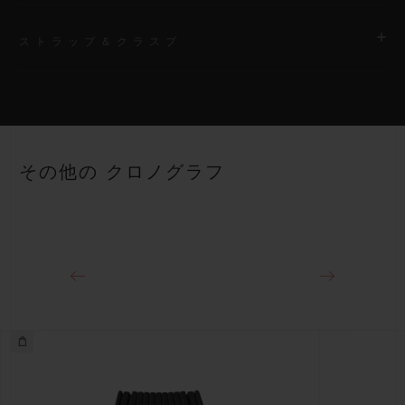
ストラップ＆クラスプ
ムーブメント
HUB4700 自動巻きスケルトン クロノグラフ ムーブメント
ストラップ
パワーリザーブ
ブラックストラクチャードラバー（ライン入り）ストラップ
50時間
その他の クロノグラフ
クラスプ
チタニウム