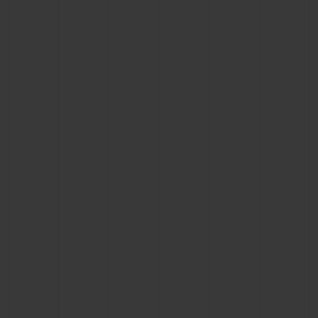
ビッグ・バン
ビッグ・バン
スピリット オブ ビ
バン
サマー マルチカラーセラ
ピーチセラミック
エッセンシャル 
ミック
オンライン限
特別なサービス
5＋5年保証
ウブロティスタと延長保証
配送日数
送料＆返品無料
安全な決済
ギフトポーチ