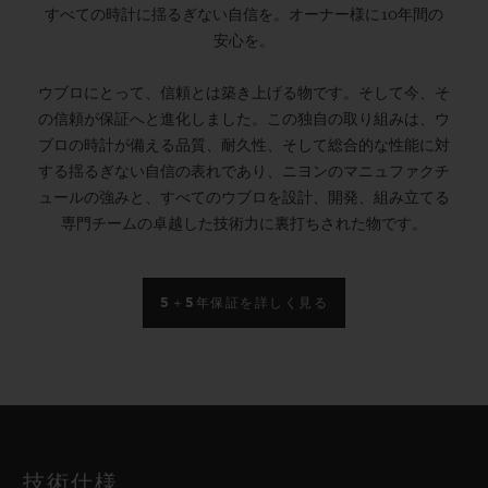
すべての時計に揺るぎない自信を。オーナー様に10年間の
安心を。
ウブロにとって、信頼とは築き上げる物です。そして今、そ
の信頼が保証へと進化しました。この独自の取り組みは、ウ
ブロの時計が備える品質、耐久性、そして総合的な性能に対
する揺るぎない自信の表れであり、ニヨンのマニュファクチ
ュールの強みと、すべてのウブロを設計、開発、組み立てる
専門チームの卓越した技術力に裏打ちされた物です。
5＋5年保証を詳しく見る
技術仕様