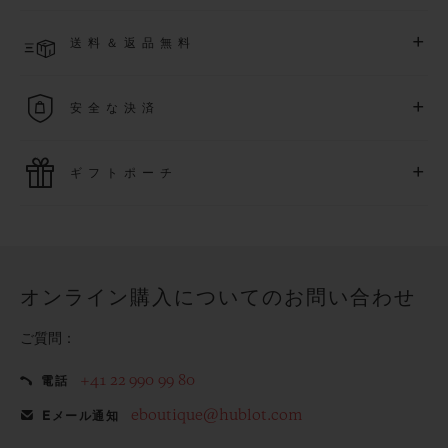
長できます
(
条件あり
)
。また、メンバー限定のイベントにも
ご入金確認後、4～8営業日以内に配送予定です。在庫状況に
アクセス可能になります。
+
送料＆返品無料
より異なる場合がございます
詳細を表示する
送料は無料となり、返品も簡単な手続きのみで無料となりま
+
安全な決済
す
最新の決済技術をご利用ください。オンラインでのすべての
+
ギフトポーチ
ご購入は迅速で安全に処理され、お客様の個人情報は確実に
保護されます。
ウブロの無料ギフトポーチでお買い物をより特別なものにし
てみませんか？
オンライン購入についてのお問い合わせ
ご質問：
+41 22 990 99 80
電話
eboutique@hublot.com
Eメール通知