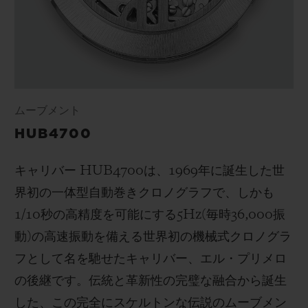
ムーブメント
HUB4700
キャリバー
HUB4700
は、
1969
年に誕生した世
界初の一体型自動巻きクロノグラフで、しかも
1/10
秒の高精度を可能にする
5Hz(
毎時
36,000
振
動
)
の高速振動を備える世界初の機械式クロノグラ
フとして名を馳せたキャリバー、エル・プリメロ
の後継です。伝統と革新性の完璧な融合から誕生
した、この完全にスケルトンな伝説のムーブメン