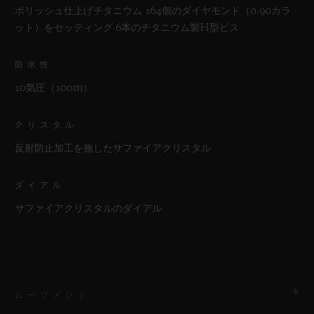
ポリッシュ仕上げチタニウム 164個のダイヤモンド（0.90カラ
ット）をセッティング 6本のチタニウム製H型ビス
防水性
10気圧（100m）
クリスタル
反射防止加工を施したサファイアクリスタル
ダイアル
サファイアクリスタルのダイアル
ムーブメント