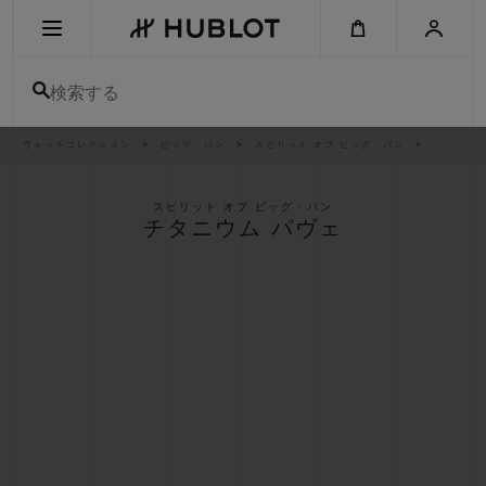
Skip
to
main
content
検索する
パ
ウォッチコレクション
ビッグ・バン
スピリット オブ ビッグ・バン
最近の検索
ン
く
ず
リ
最近の検索はありません
ス
スピリット オブ ビッグ・バン
ト
チタニウム パヴェ
新作