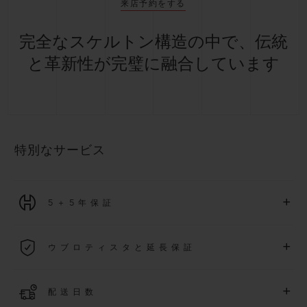
来店予約をする
完全なスケルトン構造の中で、伝統
と革新性が完璧に融合しています
特別なサービス
+
5＋5年保証
2026年1月1日以降に購入された全ての時計には、5年間の国
+
ウブロティスタと延長保証
際保証が適用されます。
詳細を表示する
「ウブロティスタ」コミュニティに参加する
事で
、
2026
年
1
+
配送日数
月
1
日以降に購入された時計を対象に、保証を
さら
に5
年間延