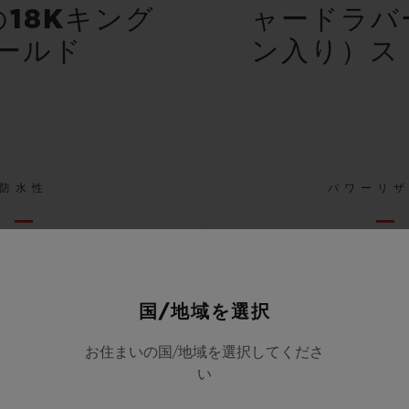
18Kキング
ャードラバ
ールド
ン入り）ス
防水性
パワーリ
（100M）
50
国/地域を選択
お住まいの国/地域を選択してくださ
すべての仕様を表示する
い