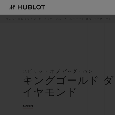
Skip
to
main
content
パ
ウォッチコレクション
ビッグ・バン
スピリット オブ ビッグ・バン
ン
く
ず
リ
ス
ト
最近の検索
新作
最近の検索はありません
スピリット オブ ビッグ・バン
キングゴールド ダ
イヤモンド
42MM