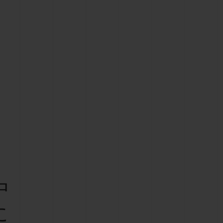
ビッグ・バン
ーデッド オールブラッ
ク
ギフトポーチ
索
中
に