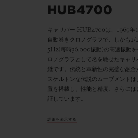
HUB4700
キャリバー
HUB4700
は、
1969
年
自動巻きクロノグラフで、しかも
1/
5Hz(
毎時
36,000
振動
)
の高速振動を
ロノグラフとして名を馳せたキャリ
継です。伝統と革新性の完璧な融合
スケルトンな伝説のムーブメントは
置を搭載し、性能と精度、さらには
証しています。
詳細を表示する