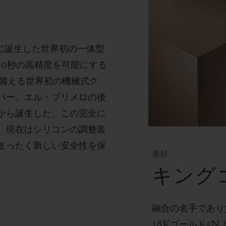
に誕生した世界初の一体型
10
秒の高精度を可能にする
備える世界初の機械式ク
バー、エル・プリメロの後
から誕生した、この完全に
、現在はシリコンの調整装
まったく新しい安全性を保
素材
キング
融合の名手であり
18K
ゴールド
5N