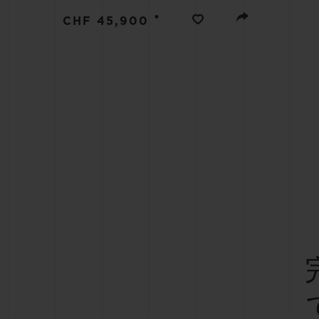
ビッグ・バン
•
CHF 45,900
サマー マルチカラーセラミ
ック
特別なサービス
5＋5年保証
ウブロティス
保証
お問い合