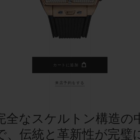
ビッグ・バン
スピリット オブ ビッグ・バン
ピーチセラミック
エッセンシャル トープ
リロ
オンライン限定
タと延長
配送日数
送料＆返品無料
安全な決済
カートに追加
来店予約をする
わせ
ブティック検
完全なスケルトン構造の
で、伝統と革新性が完璧