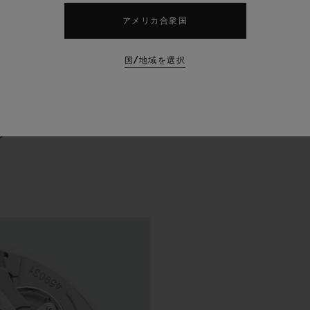
アメリカ合衆国
国/地域を選択
プ