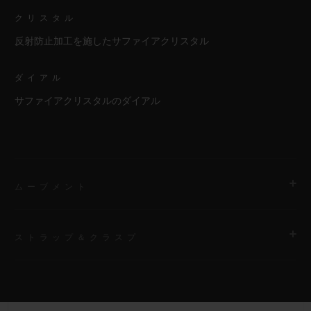
クリスタル
反射防止加工を施したサファイアクリスタル
ダイアル
サファイアクリスタルのダイアル
ムーブメント
ストラップ＆クラスプ
ムーブメント
HUB4700 自動巻きスケルトン クロノグラフ ムーブメント
ストラップ
パワーリザーブ