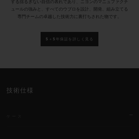
する揺るぎない自信の表れであり、ニヨンのマニュファクチ
ュールの強みと、すべてのウブロを設計、開発、組み立てる
専門チームの卓越した技術力に裏打ちされた物です。
5＋5年保証を詳しく見る
技術仕様
ケース