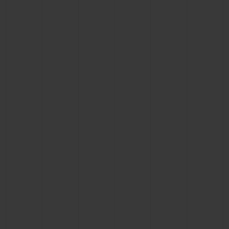
ビッグ・バン
ビッグ・バン
スピリット オブ ビ
バン
サマー マルチカラーセラ
ピーチセラミック
エッセンシャル 
ミック
オンライン限
特別なサービス
5＋5年保証
ウブロティスタと延長保証
配送日数
送料＆返品無料
安全な決済
ギフトポーチ