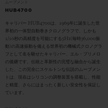
ムーブメント
HUB4700
キャリバー
HUB4700
は、
1969
年に誕生した世
界初の一体型自動巻きクロノグラフで、しかも
1/10
秒の高精度を可能にする
5Hz(
毎時
36,000
振
動
)
の高速振動を備える世界初の機械式クロノグラ
フとして名を馳せたキャリバー、エル・プリメロ
の後継です。伝統と革新性の完璧な融合から誕生
した、この完全にスケルトンな伝説のムーブメン
トは、現在はシリコンの調整装置を搭載し、性能
と精度、さらにはまったく新しい安全性を保証し
ています。