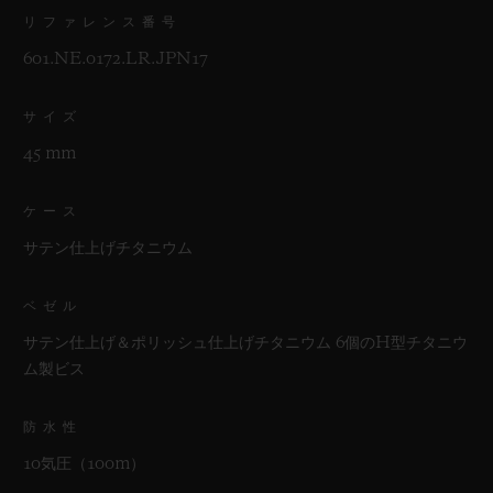
リファレンス番号
601.NE.0172.LR.JPN17
サイズ
45 mm
ケース
サテン仕上げチタニウム
ベゼル
サテン仕上げ＆ポリッシュ仕上げチタニウム 6個のH型チタニウ
ム製ビス
防水性
10気圧（100m）