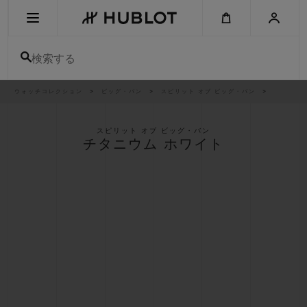
Skip
to
main
content
検索する
パ
ウォッチコレクション
ビッグ・バン
スピリット オブ ビッグ・バン
最近の検索
ン
く
ず
リ
最近の検索はありません
ス
スピリット オブ ビッグ・バン
ト
チタニウム ホワイト
新作