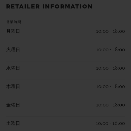
ビッグ・バン
ビッグ・バン
スピリット オブ ビ
RETAILER INFORMATION
バン
サマー マルチカラーセラ
ピーチセラミック
エッセンシャル 
ミック
オンライン限
営業時間
月曜日
10:00 - 18:00
特別なサービス
火曜日
10:00 - 18:00
5＋5年保証
ウブロティスタと延長保証
水曜日
10:00 - 18:00
配送日数
木曜日
10:00 - 18:00
送料＆返品無料
金曜日
10:00 - 18:00
安全な決済
土曜日
10:00 - 16:00
ギフトポーチ