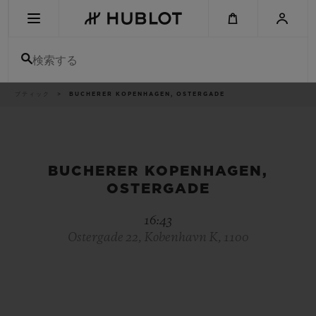
Skip
to
main
content
検索する
パ
ブティック
BUCHERER KOPENHAGEN, OSTERGADE
最近の検索
ン
く
ず
リ
最近の検索はありません
ス
ト
新作
BUCHERER KOPENHAGEN,
OSTERGADE
16:43
Ostergade 22, Kobenhavn K, 1100