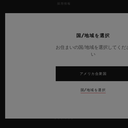
採用情報
プレス
プライバシー
国/地域を選択
お住まいの国/地域を選択してくだ
法的通知と利用規約
い
販売条件
アメリカ合衆国
倫理的取り組み
アクセシビリティ
国/地域を選択
MSAトランスパレンシー
サイトマップ