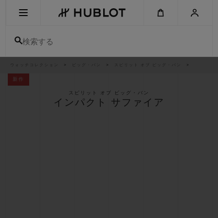
Skip
to
main
content
検索する
パ
ウォッチコレクション
ビッグ・バン
スピリット オブ ビッグ・バン
最近の検索
ン
く
新作
ず
リ
最近の検索はありません
ス
スピリット オブ ビッグ・バン
ト
インパクト サファイア
新作