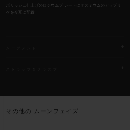
ポリッシュ仕上げのロジウムプ レートにオスミウムのアップリ
ケを交互に配置
ムーブメント
ストラップ＆クラスプ
ムーブメント
HUB 1770 自動巻きスケルトン ムーンフェイズ ムーブメント
ストラップ
パワーリザーブ
ライン入りホワイトラバーストラップ
約50時間
その他の ムーンフェイズ
クラスプ