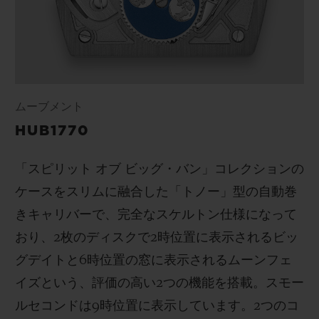
ムーブメント
HUB1770
「スピリット
オブ
ビッグ・バン」コレクションの
ケースをスリムに融合した「トノー」型の自動巻
きキャリバーで、完全なスケルトン仕様になって
おり、
2
枚のディスクで
2
時位置に表示されるビッ
グデイトと
6
時位置の窓に表示されるムーンフェ
イズという、評価の高い
2
つの機能を搭載。スモー
ルセコンドは
9
時位置に表示しています。
2
つのコ