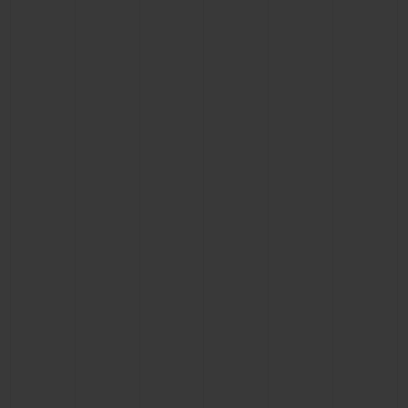
ビッグ・バン
ビッグ・バン
スピリット オブ ビ
バン
サマー マルチカラーセラ
ピーチセラミック
エッセンシャル 
ミック
オンライン限
特別なサービス
5＋5年保証
ウブロティスタと延長保証
配送日数
送料＆返品無料
安全な決済
ギフトポーチ