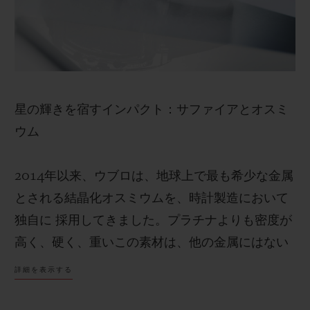
星の輝きを宿すインパクト：サファイアとオスミ
ウム
2014年以来、ウブロは、地球上で最も希少な金属
とされる結晶化オスミウムを、時計製造において
独自に 採用してきました。プラチナよりも密度が
高く、硬く、重いこの素材は、他の金属にはない
自然な青みを帯びた輝きを放ちます。ヴァレー州
詳細を表示する
のスイス人科学者たちと共同開発した高度な結晶
化プロセスを経て、オスミウムは安定した結晶形