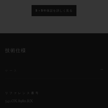
5＋5年保証を詳しく見る
技術仕様
ケース
リファレンス番号
541.OX.8980.RX