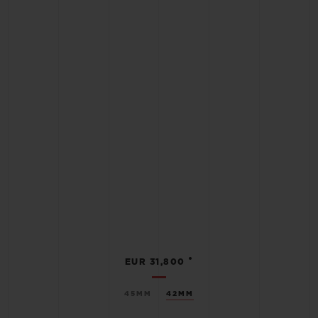
•
EUR 31,800
45MM
42MM