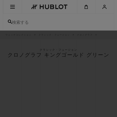
Skip
to
main
content
検索する
パ
ウォッチコレクション
クラシック・フュージョン
クロノグラフ
最近の検索
ン
く
ず
リ
最近の検索はありません
ス
クラシック・フュージョン
ト
クロノグラフ キングゴールド グリーン
新作