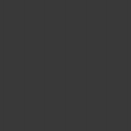
ビッグ・バン
ビッグ・バン
スピリット オブ ビ
バン
サマー マルチカラーセラ
ピーチセラミック
エッセンシャル 
ミック
オンライン限
特別なサービス
5＋5年保証
ウブロティスタと延長保証
配送日数
送料＆返品無料
安全な決済
ギフトポーチ