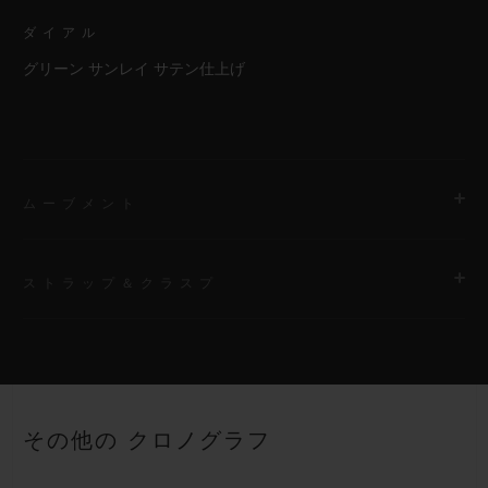
ダイアル
グリーン サンレイ サテン仕上げ
ムーブメント
ストラップ＆クラスプ
ムーブメント
HUB1153 自動巻きクロノグラフ ムーブメント
ストラップ
パワーリザーブ
グリーンのライン入りラバーストラップ
約48時間
その他の クロノグラフ
クラスプ