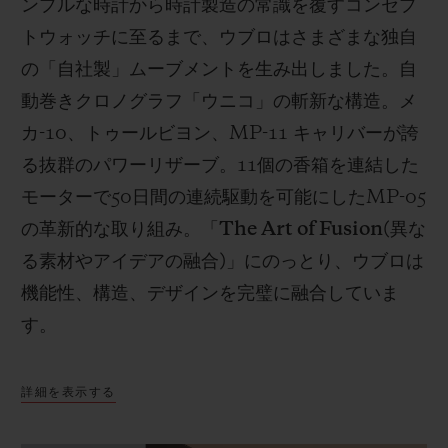
ンプルな時計から時計製造の常識を覆すコンセプ
トウォッチに至るまで、ウブロはさまざまな独自
の「自社製」ムーブメントを生み出しました。自
動巻きクロノグラフ「ウニコ」の斬新な構造。メ
カ
-10
、トゥールビヨン、
MP-11
キャリバーが誇
る抜群のパワーリザーブ。
11
個の香箱を連結した
モーターで
50
日間の連続駆動を可能にした
MP-05
の革新的な取り組み。「
The Art of Fusion(
異な
る素材やアイデアの融合
)
」にのっとり、ウブロは
機能性、構造、デザインを完璧に融合していま
す。
詳細を表示する