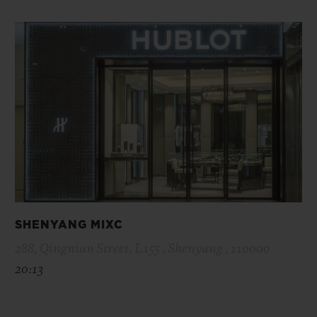
SHENYANG MIXC
288, Qingnian Street, L155 , Shenyang , 110000
20:13