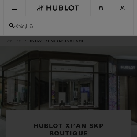
Skip
to
main
content
検索する
パ
ブティック
HUBLOT XI'AN SKP BOUTIQUE
最近の検索
ン
く
ず
リ
最近の検索はありません
ス
ト
新作
HUBLOT XI'AN SKP
BOUTIQUE