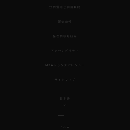
法的通知と利用規約
販売条件
倫理的取り組み
アクセシビリティ
MSAトランスパレンシー
サイトマップ
日本語
トルコ