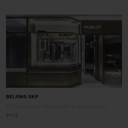
BEIJING SKP
87 Jianguo Roa, Shop D1006 , Beijing , 100025
20:13