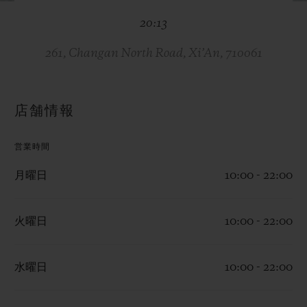
ビッグ・バン
ビッグ・バン
スピリット オブ ビ
バン
20:13
サマー マルチカラーセラ
ピーチセラミック
エッセンシャル 
ミック
オンライン限
261, Changan North Road, Xi’An, 710061
特別なサービス
店舗情報
5＋5年保証
営業時間
ウブロティスタと延長保証
月曜日
10:00 - 22:00
配送日数
火曜日
10:00 - 22:00
送料＆返品無料
水曜日
10:00 - 22:00
安全な決済
ギフトポーチ