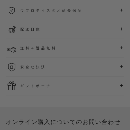
2026年1月1日以降に購入された全ての時計には、5年間の国
+
ウブロティスタと延長保証
際保証が適用されます。
詳細を表示する
「ウブロティスタ」コミュニティに参加する
事で
、
2026
年
1
+
配送日数
月
1
日以降に購入された時計を対象に、保証を
さら
に5
年間延
長できます
(
条件あり
)
。また、メンバー限定のイベントにも
ご入金確認後、2～6営業日以内に配送予定です。在庫状況に
アクセス可能になります。
+
送料＆返品無料
より異なる場合がございます
詳細を表示する
送料は無料となり、返品も簡単な手続きのみで無料となりま
+
安全な決済
す
最新の決済技術をご利用ください。オンラインでのすべての
+
ギフトポーチ
ご購入は迅速で安全に処理され、お客様の個人情報は確実に
保護されます。
ウブロの無料ギフトポーチでお買い物をより特別なものにし
てみませんか？
オンライン購入についてのお問い合わせ