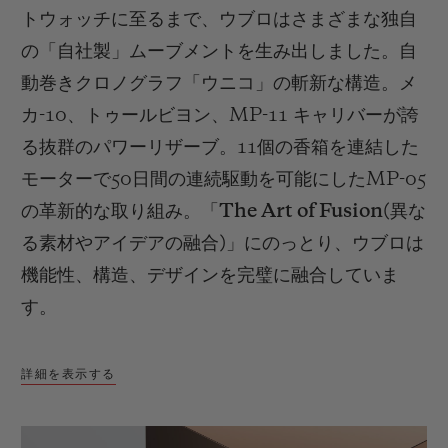
トウォッチに至るまで、ウブロはさまざまな独自
の「自社製」ムーブメントを生み出しました。自
動巻きクロノグラフ「ウニコ」の斬新な構造。メ
カ
-10
、トゥールビヨン、
MP-11
キャリバーが誇
る抜群のパワーリザーブ。
11
個の香箱を連結した
モーターで
50
日間の連続駆動を可能にした
MP-05
の革新的な取り組み。「
The Art of Fusion(
異な
る素材やアイデアの融合
)
」にのっとり、ウブロは
機能性、構造、デザインを完璧に融合していま
す。
詳細を表示する