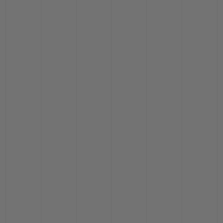
ビッグ・バン
ビッグ・バン
スピリット オブ ビ
バン
サマー マルチカラーセラ
ピーチセラミック
エッセンシャル 
ミック
オンライン限
特別なサービス
5＋5年保証
ウブロティスタと延長保証
配送日数
送料＆返品無料
安全な決済
ギフトポーチ