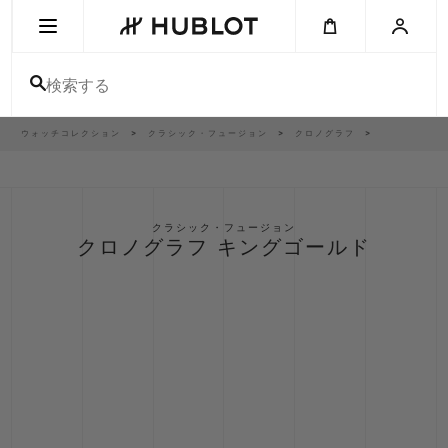
Skip
to
main
content
検索する
パ
ウォッチコレクション
クラシック・フュージョン
クロノグラフ
最近の検索
ン
く
ず
リ
最近の検索はありません
ス
ト
新作
クラシック・フュージョン
クロノグラフ キングゴールド