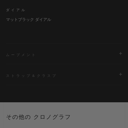
ダイアル
マットブラック ダイアル
ムーブメント
ストラップ＆クラスプ
ムーブメント
HUB1143 自動巻きクロノグラフ ムーブメント
ストラップ
パワーリザーブ
ブラックのラバー（ライン入り）ストラップ
約48時間
その他の クロノグラフ
クラスプ