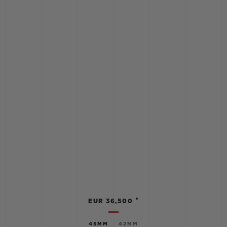
•
EUR 36,500
45MM
42MM