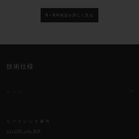
5＋5年保証を詳しく見る
技術仕様
ケース
リファレンス番号
521.OX.1181.RX