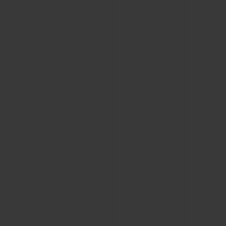
ビッグ・バン
ビッグ・バン
スピリット オブ ビ
バン
サマー マルチカラーセラ
ピーチセラミック
エッセンシャル 
ミック
オンライン限
特別なサービス
5＋5年保証
ウブロティスタと延長保証
配送日数
送料＆返品無料
安全な決済
ギフトポーチ