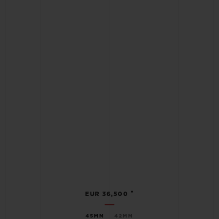
•
EUR 36,500
45MM
42MM