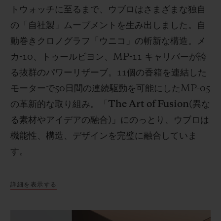
トウォッチに至るまで、ウブロはさまざまな独自
の「自社製」ムーブメントを生み出しました。自
動巻きクロノグラフ「ウニコ」の斬新な構造。メ
カ
-10
、トゥールビヨン、
MP-11
キャリバーが誇
る抜群のパワーリザーブ。
11
個の香箱を連結した
モーターで
50
日間の連続駆動を可能にした
MP-05
の革新的な取り組み。「
The Art of Fusion(
異な
る素材やアイデアの融合
)
」にのっとり、ウブロは
機能性、構造、デザインを完璧に融合していま
す。
詳細を表示する