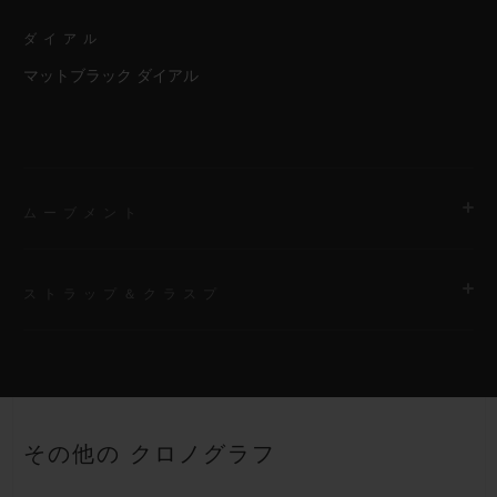
ダイアル
マットブラック ダイアル
ムーブメント
ストラップ＆クラスプ
ムーブメント
HUB1143 自動巻きクロノグラフ ムーブメント
ストラップ
パワーリザーブ
ブラックのラバー（ライン入り）ストラップ
約48時間
その他の クロノグラフ
クラスプ