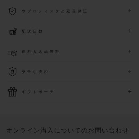
2026年1月1日以降に購入された全ての時計には、5年間の国
+
ウブロティスタと延長保証
際保証が適用されます。
詳細を表示する
「ウブロティスタ」コミュニティに参加する
事で
、
2026
年
1
+
配送日数
月
1
日以降に購入された時計を対象に、保証を
さら
に5
年間延
長できます
(
条件あり
)
。また、メンバー限定のイベントにも
ご入金確認後、3～5営業日以内に配送予定です。在庫状況に
アクセス可能になります。
+
送料＆返品無料
より異なる場合がございます
詳細を表示する
送料は無料となり、返品も簡単な手続きのみで無料となりま
+
安全な決済
す
最新の決済技術をご利用ください。オンラインでのすべての
+
ギフトポーチ
ご購入は迅速で安全に処理され、お客様の個人情報は確実に
保護されます。
ウブロの無料ギフトポーチでお買い物をより特別なものにし
てみませんか？
オンライン購入についてのお問い合わせ