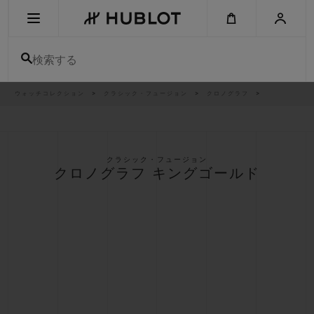
Skip
to
main
content
検索する
パ
ウォッチコレクション
クラシック・フュージョン
クロノグラフ
最近の検索
ン
く
ず
リ
最近の検索はありません
ス
ト
新作
クラシック・フュージョン
クロノグラフ キングゴールド