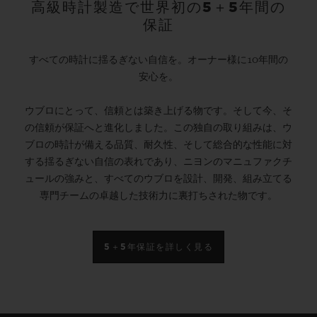
高級時計製造で世界初の5＋5年間の
保証
すべての時計に揺るぎない自信を。オーナー様に10年間の
安心を。
ウブロにとって、信頼とは築き上げる物です。そして今、そ
の信頼が保証へと進化しました。この独自の取り組みは、ウ
ブロの時計が備える品質、耐久性、そして総合的な性能に対
する揺るぎない自信の表れであり、ニヨンのマニュファクチ
ュールの強みと、すべてのウブロを設計、開発、組み立てる
専門チームの卓越した技術力に裏打ちされた物です。
5＋5年保証を詳しく見る