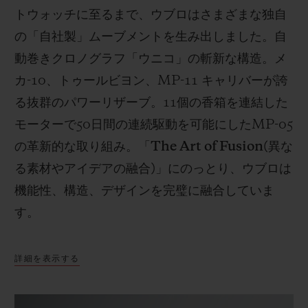
トウォッチに至るまで、ウブロはさまざまな独自
の「自社製」ムーブメントを生み出しました。自
動巻きクロノグラフ「ウニコ」の斬新な構造。メ
カ
-10
、トゥールビヨン、
MP-11
キャリバーが誇
る抜群のパワーリザーブ。
11
個の香箱を連結した
モーターで
50
日間の連続駆動を可能にした
MP-05
の革新的な取り組み。「
The Art of Fusion(
異な
る素材やアイデアの融合
)
」にのっとり、ウブロは
機能性、構造、デザインを完璧に融合していま
す。
詳細を表示する