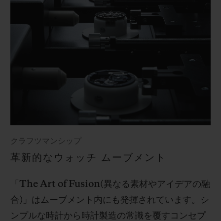
クラフツマンシップ
革新的なウォッチ ムーブメント
「
The Art of Fusion(
異なる素材やアイデアの融
合
)
」はムーブメント内にも発揮されています。シ
ンプルな時計から時計製造の常識を覆すコンセプ