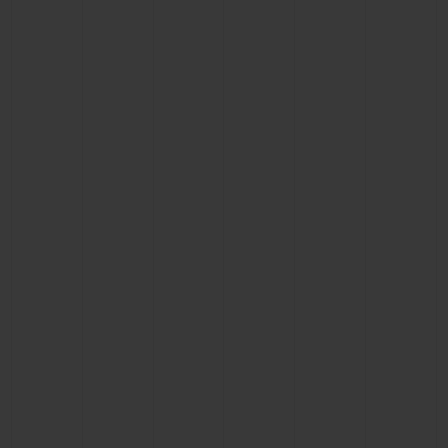
ビッグ・バン
ビッグ・バン
スピリット オブ ビ
バン
サマー マルチカラーセラ
ピーチセラミック
エッセンシャル 
ミック
オンライン限
特別なサービス
5＋5年保証
ウブロティスタと延長保証
配送日数
送料＆返品無料
安全な決済
ギフトポーチ