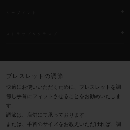
ムーブメント
ストラップ＆クラスプ
ムーブメント
HUB1110 自動巻きムーブメント
ストラップ
パワーリザーブ
ブラックスムースラバーのストラップ
約48時間
ブレスレットの調節
クラスプ
快適にお使いいただくために、ブレスレットを調
ブラックセラミック＆ブラック加工のチタニウム製スペシャルフ
節し手首にフィットさせることをお勧めいたしま
ォールディングクラスプ
す。
調節は、店舗にて承っております。
または、手首のサイズをお教えいただければ、調