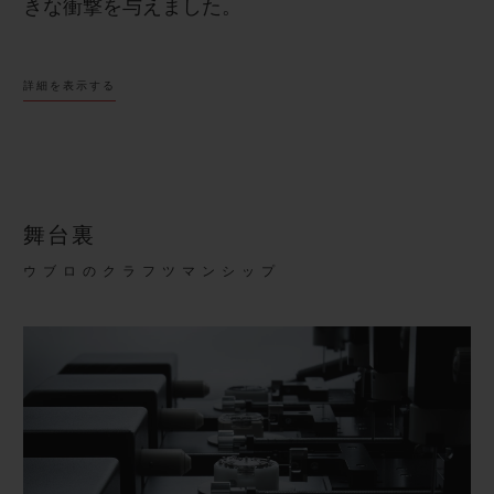
きな衝撃を与えました。
これは、他とは一線を画す時計を求めていた時計
詳細を表示する
愛好家たちの間で大人気となり、大胆さを原動力
に、その先見の明のあるデザインは瞬く間に広ま
りました。このようなビジョンは、新製品の開
発、デザイン、パートナーシップなど、ウブロが
舞台裏
行うあらゆることにインスピレーションを与えて
ウブロのクラフツマンシップ
います。
クラシック フュージョン オリジナルは、この時代
を超越したシンプルさを備えたオリジナル モデル
に敬意を表しています。