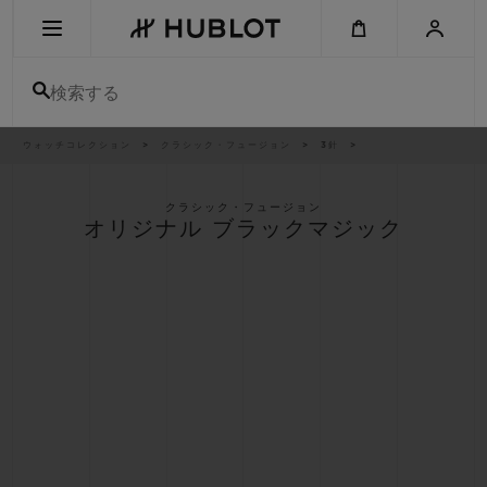
Skip
to
main
content
検索する
パ
ウォッチコレクション
クラシック・フュージョン
3針
最近の検索
ン
く
ず
リ
最近の検索はありません
ス
クラシック・フュージョン
ト
オリジナル ブラックマジック
新作