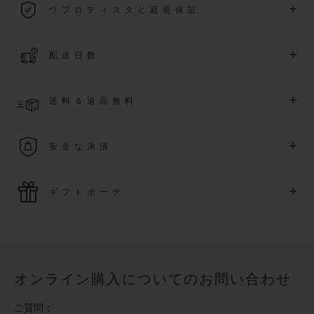
+
ウブロティスタと延長保証
際保証が適用されます。
詳細を表示する
「ウブロティスタ」コミュニティに参加する
事で
、
2026
年
1
+
配送日数
月
1
日以降に購入された時計を対象に、保証を
さら
に5
年間延
長できます
(
条件あり
)
。また、メンバー限定のイベントにも
ご入金確認後、2～6営業日以内に配送予定です。在庫状況に
アクセス可能になります。
+
送料＆返品無料
より異なる場合がございます
詳細を表示する
送料は無料となり、返品も簡単な手続きのみで無料となりま
+
安全な決済
す
最新の決済技術をご利用ください。オンラインでのすべての
+
ギフトポーチ
ご購入は迅速で安全に処理され、お客様の個人情報は確実に
保護されます。
ウブロの無料ギフトポーチでお買い物をより特別なものにし
てみませんか？
オンライン購入についてのお問い合わせ
ご質問：