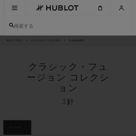
Skip
to
main
content
検索する
パ
WATCHES
CLASSIC FUSION
3-HANDS
最近の検索
ン
く
ず
リ
最近の検索はありません
ス
ト
クラシック・フュ
新作
ージョン コレクシ
ョン
3針
フィルタ