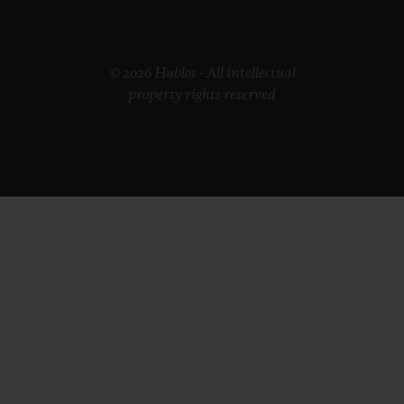
© 2026 Hublot - All intellectual
property rights reserved