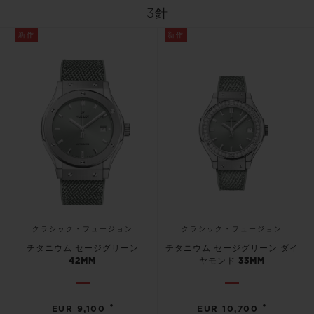
ビッグ・バン
ビッグ・バン
スピリット オブ ビ
3針
バン
サマー マルチカラーセラ
ピーチセラミック
エッセンシャル 
ミック
新作
新作
オンライン限
特別なサービス
5＋5年保証
ウブロティスタと延長保証
配送日数
クラシック・フュージョン
クラシック・フュージョン
送料＆返品無料
チタニウム セージグリーン
チタニウム セージグリーン ダイ
42MM
ヤモンド 33MM
安全な決済
•
•
ギフトポーチ
EUR 9,100
EUR 10,700