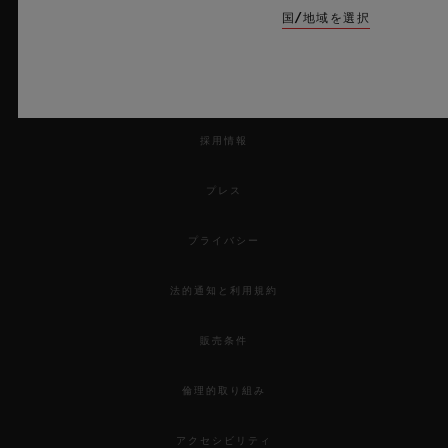
国/地域を選択
注文品を返品する
お問い合わせ
採用情報
プレス
プライバシー
法的通知と利用規約
販売条件
倫理的取り組み
アクセシビリティ