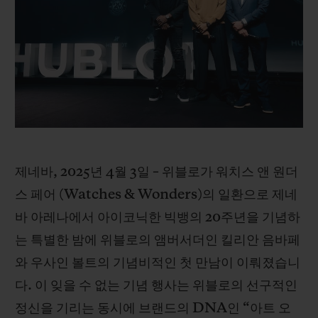
빅뱅
빅뱅
스피릿 오브 빅
썸머 멀티 컬러 세라믹
피치 세라믹
에센셜 토프
온라인 익스클
익스클루시브 서비스
5+5 워런티
휴블로티스타 및 연장 보증
제네바, 2025년 4월 3일 – 위블로가 워치스 앤 원더
스 페어 (Watches & Wonders)의 일환으로 제네
예상 배송일
바 아레나에서 아이코닉한 빅뱅의 20주년을 기념하
무료 배송 & 반품
는 특별한 밤에 위블로의 앰버서더인 킬리안 음바페
와 우사인 볼트의 기념비적인 첫 만남이 이뤄졌습니
안전한 결제
다. 이 잊을 수 없는 기념 행사는 위블로의 선구적인
정신을 기리는 동시에 브랜드의 DNA인 “아트 오
기프트 파우치