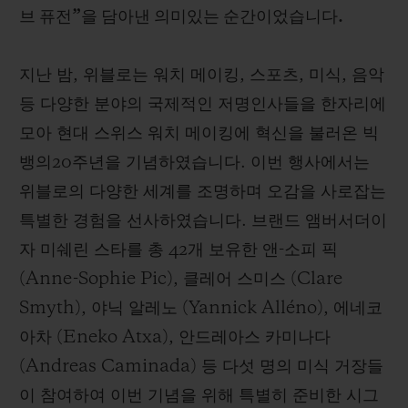
브 퓨전”을 담아낸 의미있는 순간이었습니다.
지난 밤, 위블로는 워치 메이킹, 스포츠, 미식, 음악
등 다양한 분야의 국제적인 저명인사들을 한자리에
연락처
모아 현대 스위스 워치 메이킹에 혁신을 불러온 빅
뱅의20주년을 기념하였습니다. 이번 행사에서는
위블로의 다양한 세계를 조명하며 오감을 사로잡는
특별한 경험을 선사하였습니다. 브랜드 앰버서더이
자 미쉐린 스타를 총 42개 보유한 앤-소피 픽
(Anne-Sophie Pic), 클레어 스미스 (Clare
부티크 검색
Smyth), 야닉 알레노 (Yannick Alléno), 에네코
아차 (Eneko Atxa), 안드레아스 카미나다
(Andreas Caminada) 등 다섯 명의 미식 거장들
이 참여하여 이번 기념을 위해 특별히 준비한 시그