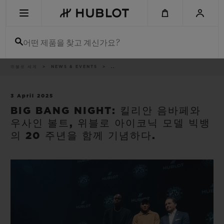
Skip
to
main
content
어떤 제품을 찾고 계신가요?
이
위블로 세계
NEWS & EVENTS
..
최근 검색
동
경
로
최근 검색이 없습니다
3 April 2025
BIG BANG NIGHT: 킬리안 음바페와
신제품
우사인 볼트, 위블로 아이코닉 모델 빅뱅
의 20 주년을 함께 기념하다.