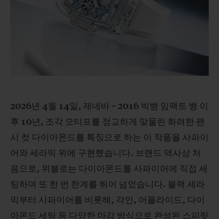
빅뱅
빅뱅
스피릿 오브 빅
썸머 멀티 컬러 세라믹
피치 세라믹
에센셜 토프
온라인 익스클
익스클루시브 서비스
5+5 워런티
2026년 4월 14일, 제네바 – 2016 빅뱅 임팩트 뱅 이
휴블로티스타 및 연장 보증
후 10년, 조각 모티프를 정교하게 맞물린 화려한 팬
예상 배송일
시 컷 다이아몬드를 특징으로 하는 이 작품을 사파이
어와 세라믹 위에 구현했습니다. 브랜드 역사상 처
무료 배송 & 반품
음으로, 위블로는 다이아몬드를 사파이어에 직접 세
팅하며 또 한 번 한계를 뛰어 넘었습니다. 블랙 세라
안전한 결제
믹부터 사파이어를 비롯해, 각인, 어플라이드, 다이
기프트 파우치
아몬드 세팅 등 다양한 마감 방식으로 완성된 스피릿