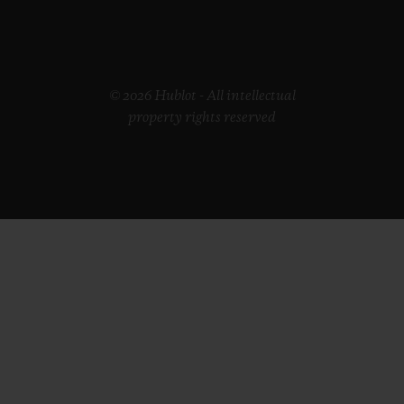
© 2026 Hublot - All intellectual
property rights reserved