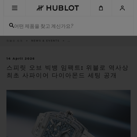
Skip
to
main
content
어떤 제품을 찾고 계신가요?
이
위블로 세계
NEWS & EVENTS
..
최근 검색
동
경
로
최근 검색이 없습니다
14 April 2026
스피릿 오브 빅뱅 임팩트: 위블로 역사상
신제품
최초 사파이어 다이아몬드 세팅 공개