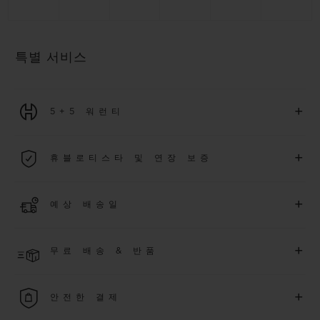
특별 서비스
+
5+5 워런티
2026년 1월 1일부터 구매한 모든 워치에는 5년 국제 워런티가 적
+
휴블로티스타 및 연장 보증
용됩니다.
더 알아보기
위블로 커뮤니티에 가입하여
2026
년
1
월
1
일 이후 구매한 워치
+
예상 배송일
에 대해
5
년 추가 워런티 혜택
(
약관 적용
)
을 받으세요
.
또한 다양
한 익스클루시브 이벤트에도 참여하실 수 있습니다
.
결제 접수 후 영업일 기준 2~6일 이내에 배송될 것으로 예상됩니
더 알아보기
+
무료 배송 & 반품
다. *재고 상황에 따라 달라질 수 있습니다*.
무료 배송 및 간단하고 편리하게 이용할 수 있는 무료 반품 혜택
+
안전한 결제
을 누려보세요