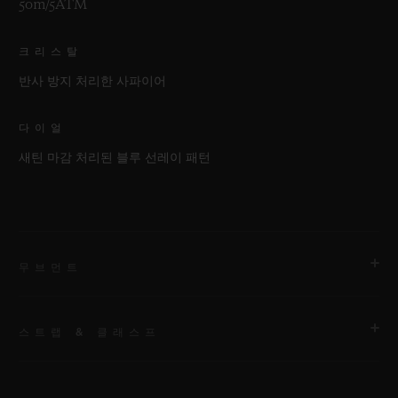
50m/5ATM
크리스탈
반사 방지 처리한 사파이어
다이얼
새틴 마감 처리된 블루 선레이 패턴
무브먼트
스트랩 & 클래스프
무브먼트
HUB1110 셀프 와인딩 무브먼트