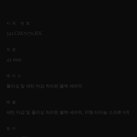
시계 번호
542.CM.7170.RX
직경
42 mm
케이스
폴리싱 및 새틴 마감 처리된 블랙 세라믹
베젤
새틴 마감 및 폴리싱 처리된 블랙 세라믹, H형 티타늄 스크류 6개
방수