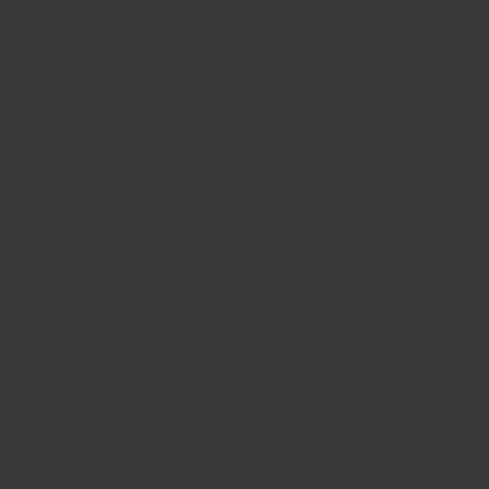
빅뱅
빅뱅
스피릿 오브 빅
썸머 멀티 컬러 세라믹
피치 세라믹
에센셜 토프
온라인 익스클
익스클루시브 서비스
5+5 워런티
휴블로티스타 및 연장 보증
예상 배송일
무료 배송 & 반품
안전한 결제
기프트 파우치