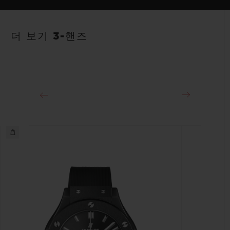
스트랩
파워 리저브
안감 처리된 블루 러버 스트랩
약 48시간
더 보기 3-핸즈
클래스프
블랙 도금 스테인리스 스틸 디플로이언트 버클 클래스프