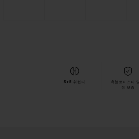
5+5 워런티
휴블로티스타 및
장 보증