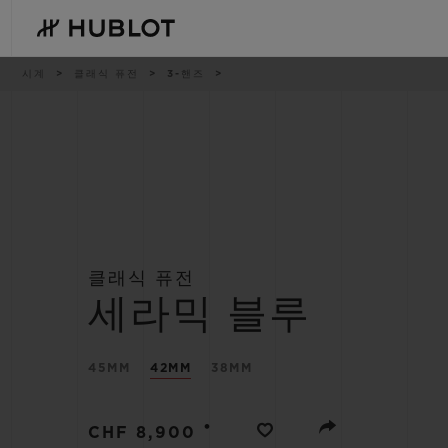
Skip
to
main
content
이
시계
클래식 퓨전
3-핸즈
동
경
로
최근 검색
신제품
최근 검색이 없습니다
클래식 퓨전
세라믹 블루
45MM
42MM
38MM
•
CHF 8,900