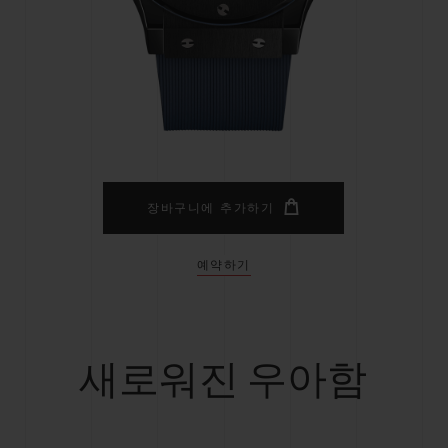
빅뱅
스피릿 오브 빅뱅
피치 세라믹
에센셜 토프
리로디
온라인 익스클루시브
 연장
예상 배송일
무료 배송 & 반품
안전한 결제
기
장바구니에 추가하기
예약하기
부티크 검색
새로워진 우아함