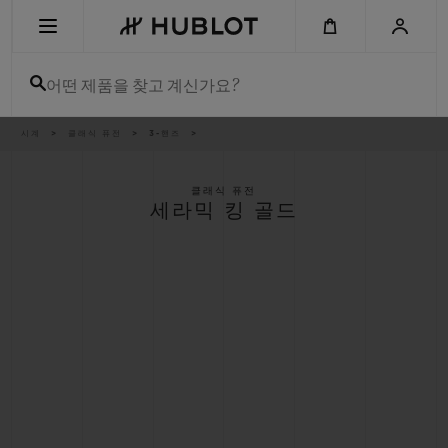
Skip
to
main
content
어떤 제품을 찾고 계신가요?
이
시계
클래식 퓨전
3-핸즈
최근 검색
동
경
로
최근 검색이 없습니다
클래식 퓨전
세라믹 킹 골드
신제품