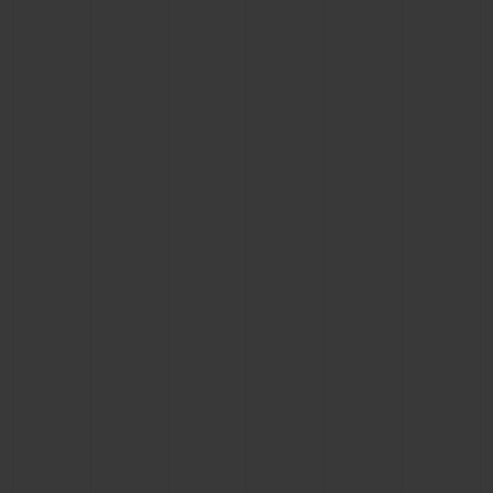
빅뱅
빅뱅
스피릿 오브 빅
썸머 멀티 컬러 세라믹
피치 세라믹
에센셜 토프
온라인 익스클
익스클루시브 서비스
5+5 워런티
휴블로티스타 및 연장 보증
예상 배송일
무료 배송 & 반품
안전한 결제
기프트 파우치