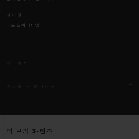
다이얼
매트 블랙 다이얼
무브먼트
스트랩 & 클래스프
무브먼트
HUB1110 셀프 와인딩 무브먼트
스트랩
파워 리저브
안감 처리된 블랙 러버 스트랩
약 48시간
더 보기 3-핸즈