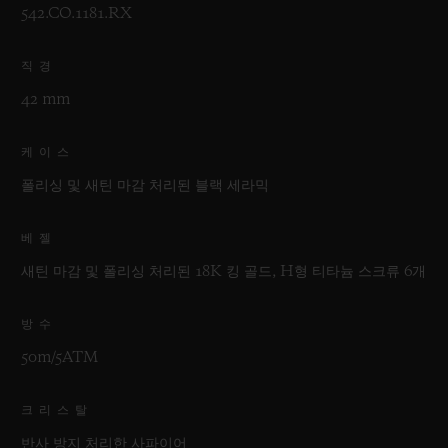
542.CO.1181.RX
직경
42 mm
케이스
폴리싱 및 새틴 마감 처리된 블랙 세라믹
베젤
새틴 마감 및 폴리싱 처리된 18K 킹 골드, H형 티타늄 스크류 6개
방수
50m/5ATM
크리스탈
반사 방지 처리한 사파이어