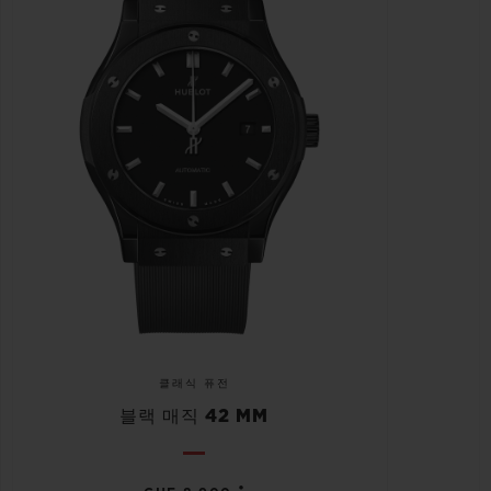
클래식 퓨전
블랙 매직 42 MM
•