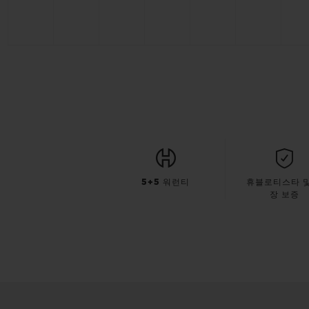
5+5 워런티
휴블로티스타 및
장 보증