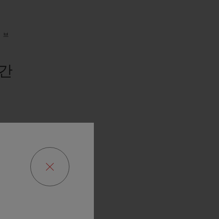
저브
시간