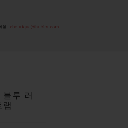
eboutique@hublot.com
메일
랩
 블루 러
트랩