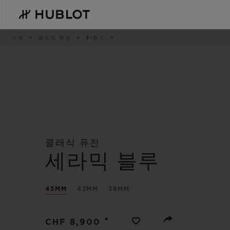
Skip
to
main
content
이
시계
클래식 퓨전
3-핸즈
동
경
로
최근 검색
신제품
최근 검색이 없습니다
클래식 퓨전
세라믹 블루
45MM
42MM
38MM
•
CHF 8,900