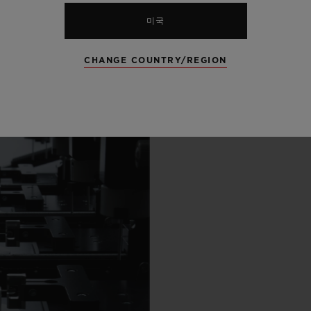
리
미국
CHANGE COUNTRY/REGION