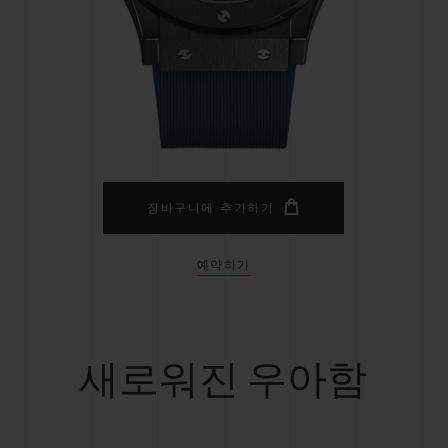
빅뱅
스피릿 오브 빅뱅
피치 세라믹
에센셜 토프
리로디
온라인 익스클루시브
 연장
예상 배송일
무료 배송 & 반품
안전한 결제
기
장바구니에 추가하기
예약하기
부티크 검색
새로워진 우아함