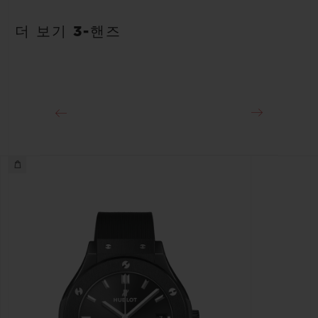
파워 리저브
안감 처리된 블루 러버 스트랩
약 48시간
더 보기 3-핸즈
클래스프
블랙 도금 스테인리스 스틸 디플로이언트 버클 클래스프