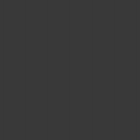
빅뱅
빅뱅
스피릿 오브 빅
썸머 멀티 컬러 세라믹
피치 세라믹
에센셜 토프
온라인 익스클
익스클루시브 서비스
5+5 워런티
휴블로티스타 및 연장 보증
예상 배송일
무료 배송 & 반품
안전한 결제
기프트 파우치