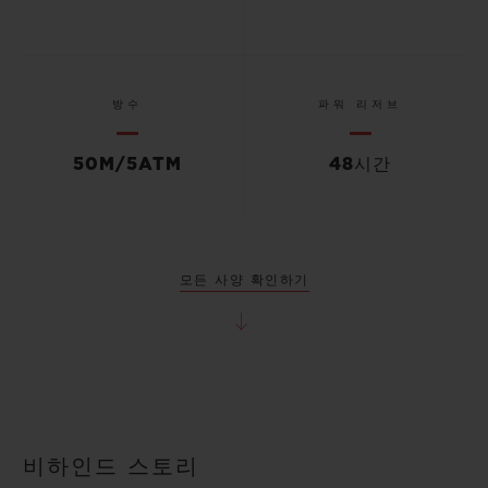
방수
파워 리저브
50M/5ATM
48시간
모든 사양 확인하기
비하인드 스토리