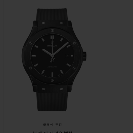
클래식 퓨전