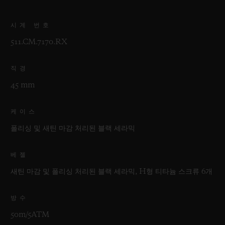
시계 번호
511.CM.7170.RX
직경
45 mm
케이스
폴리싱 및 새틴 마감 처리된 블랙 세라믹
베젤
새틴 마감 및 폴리싱 처리된 블랙 세라믹, H형 티타늄 스크류 6개
방수
50m/5ATM