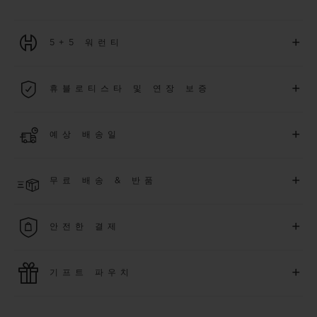
+
5+5 워런티
2026년 1월 1일부터 구매한 모든 워치에는 5년 국제 워런티가 적
+
휴블로티스타 및 연장 보증
용됩니다.
더 알아보기
위블로 커뮤니티에 가입하여
2026
년
1
월
1
일 이후 구매한 워치
+
예상 배송일
에 대해
5
년 추가 워런티 혜택
(
약관 적용
)
을 받으세요
.
또한 다양
한 익스클루시브 이벤트에도 참여하실 수 있습니다
.
결제 접수 후 영업일 기준 2~6일 이내에 배송될 것으로 예상됩니
더 알아보기
+
무료 배송 & 반품
다. *재고 상황에 따라 달라질 수 있습니다*.
무료 배송 및 간단하고 편리하게 이용할 수 있는 무료 반품 혜택
+
안전한 결제
을 누려보세요
위블로는 최신 결제 기술을 활용합니다. 온라인으로 구매하신
+
기프트 파우치
모든 제품은 빠르고 안전하게 결제가 가능하며, 개인정보를 안
전하게 보호합니다.
위블로의 무료 기프트 파우치로 기프트에 더욱 특별한 매력을 더