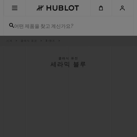
Skip
to
main
content
어떤 제품을 찾고 계신가요?
이
시계
클래식 퓨전
3-핸즈
최근 검색
동
경
로
최근 검색이 없습니다
클래식 퓨전
세라믹 블루
신제품