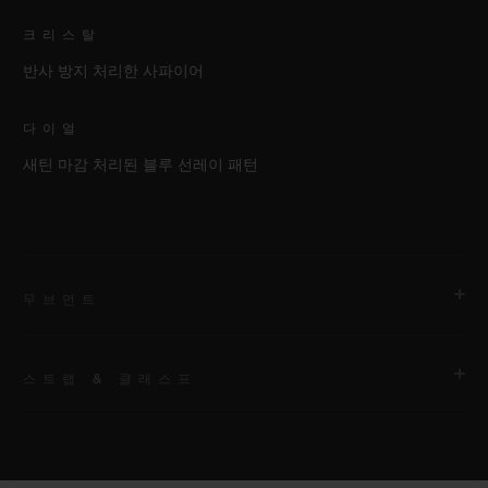
크리스탈
반사 방지 처리한 사파이어
다이얼
새틴 마감 처리된 블루 선레이 패턴
무브먼트
스트랩 & 클래스프
무브먼트
HUB1112 셀프 와인딩 무브먼트
스트랩