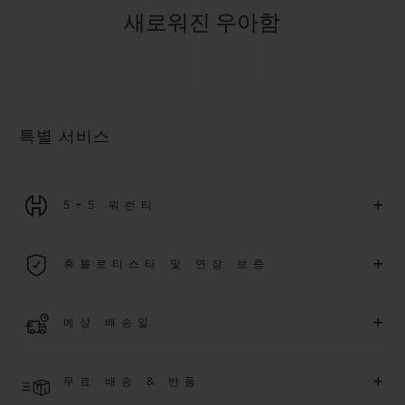
새로워진 우아함
특별 서비스
+
5+5 워런티
2026년 1월 1일부터 구매한 모든 워치에는 5년 국제 워런티가 적
+
휴블로티스타 및 연장 보증
용됩니다.
더 알아보기
위블로 커뮤니티에 가입하여
2026
년
1
월
1
일 이후 구매한 워치
+
예상 배송일
에 대해
5
년 추가 워런티 혜택
(
약관 적용
)
을 받으세요
.
또한 다양
한 익스클루시브 이벤트에도 참여하실 수 있습니다
.
결제 접수 후 영업일 기준 2~5일 이내에 배송될 것으로 예상됩니
더 알아보기
+
무료 배송 & 반품
다. *재고 상황에 따라 달라질 수 있습니다*.