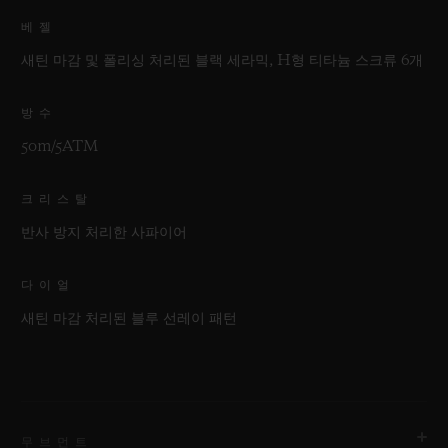
베젤
새틴 마감 및 폴리싱 처리된 블랙 세라믹, H형 티타늄 스크류 6개
방수
50m/5ATM
크리스탈
반사 방지 처리한 사파이어
다이얼
새틴 마감 처리된 블루 선레이 패턴
무브먼트