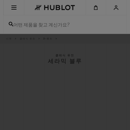
Skip
to
main
content
어떤 제품을 찾고 계신가요?
이
시계
클래식 퓨전
3-핸즈
최근 검색
동
경
로
최근 검색이 없습니다
클래식 퓨전
세라믹 블루
신제품