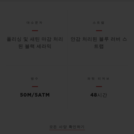
대소문자
스트랩
폴리싱 및 새틴 마감 처리
안감 처리된 블루 러버 스
된 블랙 세라믹
트랩
방수
파워 리저브
50M/5ATM
48시간
모든 사양 확인하기