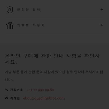
무료 배송 및 간단하고 편리하게 이용할 수 있는 무료 반품 혜택
+
안전한 결제
을 누려보세요
위블로는 최신 결제 기술을 활용합니다. 온라인으로 구매하신
+
기프트 파우치
모든 제품은 빠르고 안전하게 결제가 가능하며, 개인정보를 안
전하게 보호합니다.
위블로의 무료 기프트 파우치로 기프트에 더욱 특별한 매력을 더
해보세요.
온라인 구매에 관한 안내 사항을 확인하
세요.
기술 부문 등에 관한 문의 사항이 있으신 경우 연락해 주시기 바랍
니다.
+41 22 990 99 80
전화번호
eboutique@hublot.com
이메일