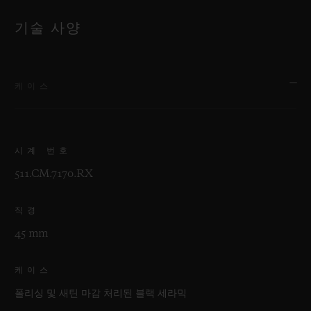
기술 사양
케이스
시계 번호
511.CM.7170.RX
직경
45 mm
케이스
폴리싱 및 새틴 마감 처리된 블랙 세라믹