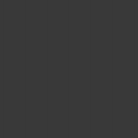
빅뱅
빅뱅
스피릿 오브 빅
썸머 멀티 컬러 세라믹
피치 세라믹
에센셜 토프
온라인 익스클
익스클루시브 서비스
5+5 워런티
휴블로티스타 및 연장 보증
예상 배송일
무료 배송 & 반품
안전한 결제
기프트 파우치