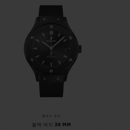
클래식 퓨전
블랙 매직 38 MM