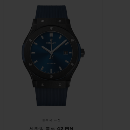
클래식 퓨전
세라믹 블루 42 MM