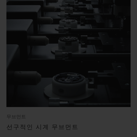
무브먼트
선구적인 시계 무브먼트