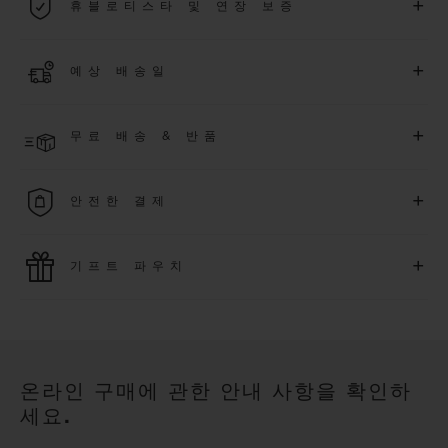
+
휴블로티스타 및 연장 보증
용됩니다.
더 알아보기
위블로 커뮤니티에 가입하여
2026
년
1
월
1
일 이후 구매한 워치
+
예상 배송일
에 대해
5
년 추가 워런티 혜택
(
약관 적용
)
을 받으세요
.
또한 다양
한 익스클루시브 이벤트에도 참여하실 수 있습니다
.
결제 접수 후 영업일 기준 2~5일 이내에 배송될 것으로 예상됩니
더 알아보기
+
무료 배송 & 반품
다. *재고 상황에 따라 달라질 수 있습니다*.
무료 배송 및 간단하고 편리하게 이용할 수 있는 무료 반품 혜택
+
안전한 결제
을 누려보세요
위블로는 최신 결제 기술을 활용합니다. 온라인으로 구매하신
+
기프트 파우치
모든 제품은 빠르고 안전하게 결제가 가능하며, 개인정보를 안
전하게 보호합니다.
위블로의 무료 기프트 파우치로 기프트에 더욱 특별한 매력을 더
해보세요.
온라인 구매에 관한 안내 사항을 확인하
세요.