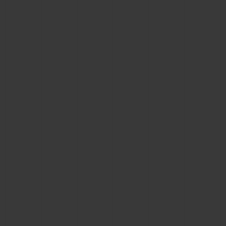
빅뱅
빅뱅
스피릿 오브 빅
썸머 멀티 컬러 세라믹
피치 세라믹
에센셜 토프
온라인 익스클
익스클루시브 서비스
5+5 워런티
휴블로티스타 및 연장 보증
예상 배송일
무료 배송 & 반품
안전한 결제
기프트 파우치