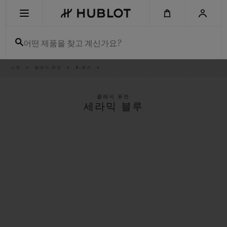
Skip
to
main
content
어떤 제품을 찾고 계신가요?
이
시계
클래식 퓨전
3-핸즈
최근 검색
동
경
로
최근 검색이 없습니다
클래식 퓨전
세라믹 블루
신제품