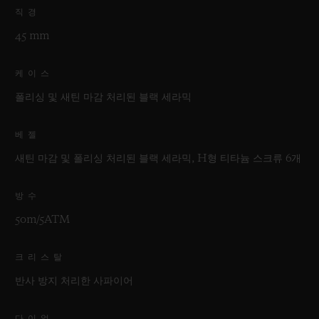
직경
45 mm
케이스
폴리싱 및 새틴 마감 처리된 블랙 세라믹
베젤
새틴 마감 및 폴리싱 처리된 블랙 세라믹, H형 티타늄 스크류 6개
방수
50m/5ATM
크리스탈
반사 방지 처리한 사파이어
다이얼