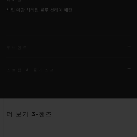
새틴 마감 처리된 블루 선레이 패턴
무브먼트
스트랩 & 클래스프
무브먼트
HUB1112 셀프 와인딩 무브먼트
스트랩
파워 리저브
안감 처리된 블루 러버 스트랩
약 48시간
더 보기 3-핸즈
클래스프
블랙 도금 스테인리스 스틸 디플로이언트 버클 클래스프